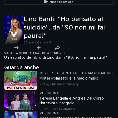
Puntata intera
Lino Banfi: "Ho pensato al
suicidio", da "90 non mi fai
paura!"
26 apr | Canale 5
VAI ALLA SERIE
LA TUA LISTA
CONDIVIDI
Un estratto del libro di Lino Banfi "90, non mi fai paura!"
Guarda anche
MISTER POLARETTO E LA MAGIC MUSIC
Mister Polaretto e la magic music
27 lug | Mediaset Infinity
PUNTATA INTERA
VERISSIMO
Teresa Langella e Andrea Dal Corso:
l'intervista integrale
21 set 2024 | Canale 5
VERISSIMO