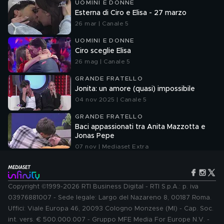
UOMINI E DONNE
Esterna di Ciro e Elisa - 27 marzo
26 mar | Canale 5
UOMINI E DONNE
Ciro sceglie Elisa
26 mag | Canale 5
GRANDE FRATELLO
Jonita: un amore (quasi) impossibile
04 nov 2025 | Canale 5
GRANDE FRATELLO
Baci appassionati tra Anita Mazzotta e
Jonas Pepe
07 nov | Mediaset Extra
Copyright ©1999-2026 RTI Business Digital - RTI S.p.A.: p. iva
03976881007 - Sede legale: Largo del Nazareno 8, 00187 Roma.
Uffici: Viale Europa 46, 20093 Cologno Monzese (MI) - Cap. Soc.
int. vers. € 500.000.007 - Gruppo MFE Media For Europe N.V. -