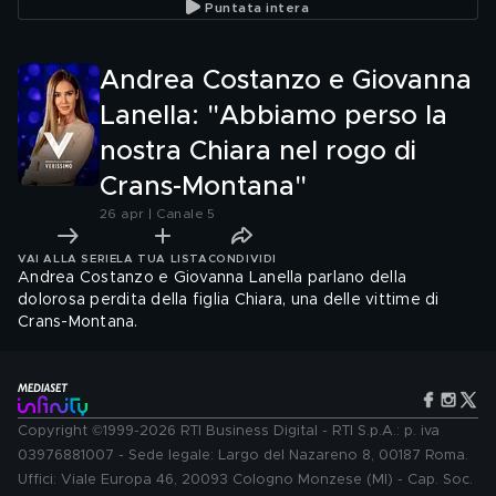
Puntata intera
Andrea Costanzo e Giovanna
Lanella: "Abbiamo perso la
nostra Chiara nel rogo di
Crans-Montana"
26 apr | Canale 5
VAI ALLA SERIE
LA TUA LISTA
CONDIVIDI
Andrea Costanzo e Giovanna Lanella parlano della
dolorosa perdita della figlia Chiara, una delle vittime di
Crans-Montana.
Copyright ©1999-2026 RTI Business Digital - RTI S.p.A.: p. iva
03976881007 - Sede legale: Largo del Nazareno 8, 00187 Roma.
Uffici: Viale Europa 46, 20093 Cologno Monzese (MI) - Cap. Soc.