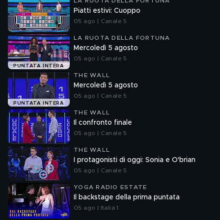
LA RUOTA DELLA FORTUNA
Piatti estivi: Cuoppo
05 ago | Canale 5
LA RUOTA DELLA FORTUNA
Mercoledì 5 agosto
05 ago | Canale 5
PUNTATA INTERA
THE WALL
Mercoledì 5 agosto
05 ago | Canale 5
PUNTATA INTERA
THE WALL
Il confronto finale
05 ago | Canale 5
THE WALL
I protagonisti di oggi: Sonia e O'brian
05 ago | Canale 5
YOGA RADIO ESTATE
Il backstage della prima puntata
05 ago | Italia 1