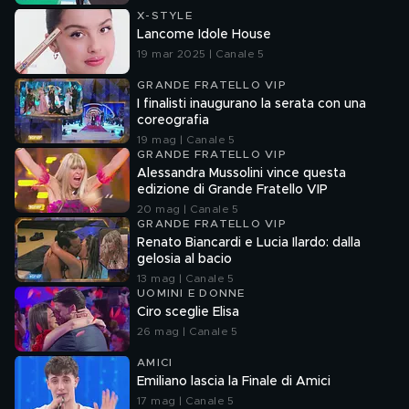
X-STYLE
Lancome Idole House
19 mar 2025 | Canale 5
GRANDE FRATELLO VIP
I finalisti inaugurano la serata con una
coreografia
19 mag | Canale 5
GRANDE FRATELLO VIP
Alessandra Mussolini vince questa
edizione di Grande Fratello VIP
20 mag | Canale 5
GRANDE FRATELLO VIP
Renato Biancardi e Lucia Ilardo: dalla
gelosia al bacio
13 mag | Canale 5
UOMINI E DONNE
Ciro sceglie Elisa
26 mag | Canale 5
AMICI
Emiliano lascia la Finale di Amici
17 mag | Canale 5