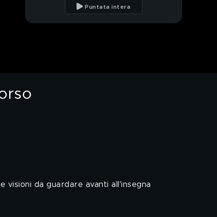
moda è restare
Puntata intera
presenti
PROSSIMO VIDEO
Le nuove Eau de
Toilette e Eau de
Parfum estive
Glamour e grande
cinema al Festival di
Cannes
corso
e visioni da guardare avanti all'insegna