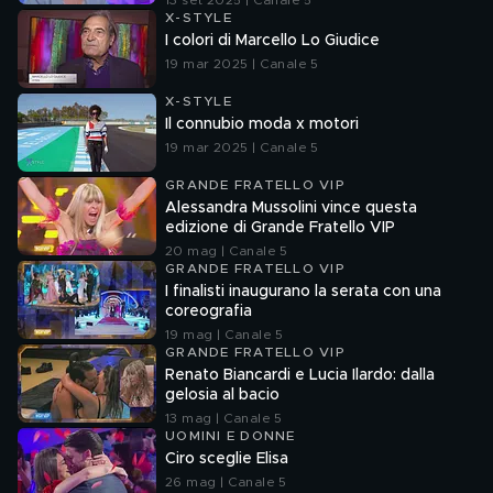
13 set 2025 | Canale 5
X-STYLE
I colori di Marcello Lo Giudice
19 mar 2025 | Canale 5
X-STYLE
Il connubio moda x motori
19 mar 2025 | Canale 5
GRANDE FRATELLO VIP
Alessandra Mussolini vince questa
edizione di Grande Fratello VIP
20 mag | Canale 5
GRANDE FRATELLO VIP
I finalisti inaugurano la serata con una
coreografia
19 mag | Canale 5
GRANDE FRATELLO VIP
Renato Biancardi e Lucia Ilardo: dalla
gelosia al bacio
13 mag | Canale 5
UOMINI E DONNE
Ciro sceglie Elisa
26 mag | Canale 5