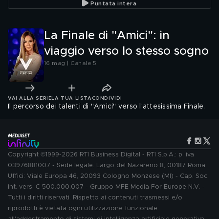
Puntata intera
La Finale di "Amici": in
viaggio verso lo stesso sogno
16 mag | Canale 5
VAI ALLA SERIE
LA TUA LISTA
CONDIVIDI
Il percorso dei talenti di "Amici" verso l'attesissima Finale.
Copyright ©1999-2026 RTI Business Digital - RTI S.p.A.: p. iva
03976881007 - Sede legale: Largo del Nazareno 8, 00187 Roma.
Uffici: Viale Europa 46, 20093 Cologno Monzese (MI) - Cap. Soc.
int. vers. € 500.000.007 - Gruppo MFE Media For Europe N.V. -
Tutti i diritti riservati. Rispetto ai contenuti trasmessi e/o
riprodotti è vietata ogni utilizzazione funzionale