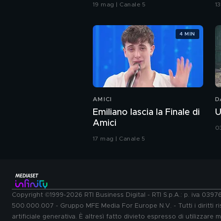
coreografia
b
19 mag | Canale 5
1
4 MIN
AMICI
D
Emiliano lascia la Finale di
U
Amici
0
17 mag | Canale 5
Copyright ©1999-2026 RTI Business Digital - RTI S.p.A.: p. iva 039
500.000.007 - Gruppo MFE Media For Europe N.V. - Tutti i diritti ris
artificiale generativa. È altresì fatto divieto espresso di utilizzare