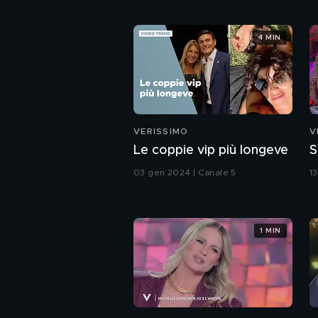
4 MIN
VERISSIMO
V
Le coppie vip più longeve
S
03 gen 2024 | Canale 5
1
1 MIN