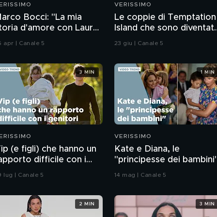
ERISSIMO
VERISSIMO
arco Bocci: "La mia
Le coppie di Temptation
toria d'amore con Laura
Island che sono diventat
hiatti"
genitori
6 apr | Canale 5
23 giu | Canale 5
3 MIN
1 MIN
ERISSIMO
VERISSIMO
ip (e figli) che hanno un
Kate e Diana, le
apporto difficile con i
"principesse dei bambini
enitori
9 lug | Canale 5
14 mag | Canale 5
2 MIN
3 MIN