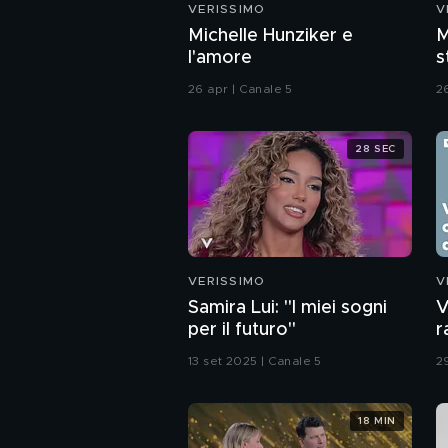
VERISSIMO
V
Michelle Hunziker e
M
l'amore
s
C
26 apr | Canale 5
2
28 SEC
VERISSIMO
V
Samira Lui: "I miei sogni
V
per il futuro"
r
g
13 set 2025 | Canale 5
2
18 MIN