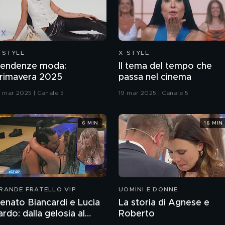
-STYLE
X-STYLE
endenze moda:
Il tema del tempo che
rimavera 2025
passa nel cinema
9 mar 2025 | Canale 5
19 mar 2025 | Canale 5
6 MIN
16 MIN
RANDE FRATELLO VIP
UOMINI E DONNE
enato Biancardi e Lucia
La storia di Agnese e
lardo: dalla gelosia al
Roberto