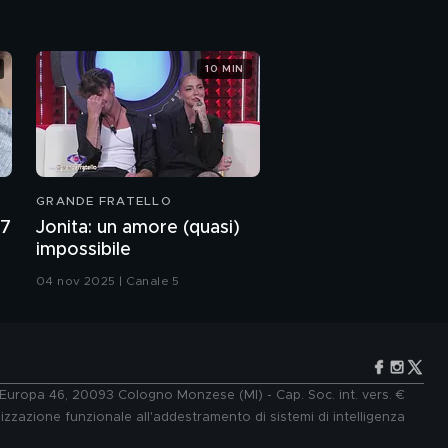
Diego Armando
Maradona Jr
10 MIN
Diego Armando
Maradona Jr e la
separazione dalla
moglie Nunzia
Diego Armando
Maradona Jr: "Sto
conoscendo una
ragazza"
GRANDE FRATELLO
Mara Maionchi:
27
Jonita: un amore (quasi)
l'intervista integrale
impossibile
04 nov 2025 | Canale 5
Mara Maionchi: "I miei
85 anni"
Mara Maionchi: signora
della musica e
dell'ironia
e Europa 46, 20093 Cologno Monzese (MI) - Cap. Soc. int. vers. €
lizzazione funzionale all'addestramento di sistemi di intelligenza
Mara Maionchi e i 50