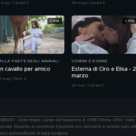
acio
3 mag | Canale 5
29 mag | Canale 5
3 MIN
3 MIN
ALLA PARTE DEGLI ANIMALI
UOMINI E DONNE
n cavallo per amico
Esterna di Ciro e Elisa - 
marzo
3 mag | Rete 4
26 mar | Canale 5
76881007 - Sede legale: Largo del Nazareno 8, 00187 Roma. Uffici: Vial
ervati. Rispetto ai contenuti trasmessi e/o riprodotti è vietata ogni uti
 mezzi automatizzati di data scraping.