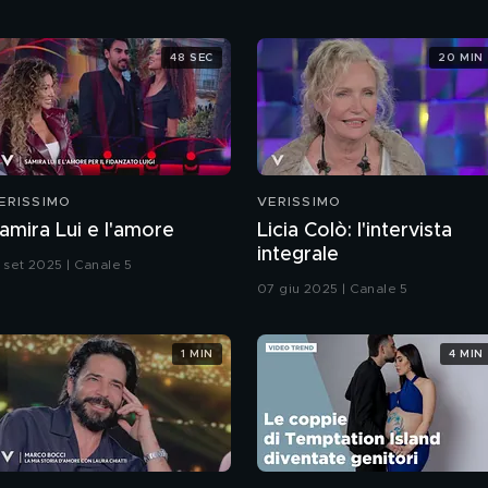
48 SEC
20 MIN
ERISSIMO
VERISSIMO
amira Lui e l'amore
Licia Colò: l'intervista
integrale
3 set 2025 | Canale 5
07 giu 2025 | Canale 5
1 MIN
4 MIN