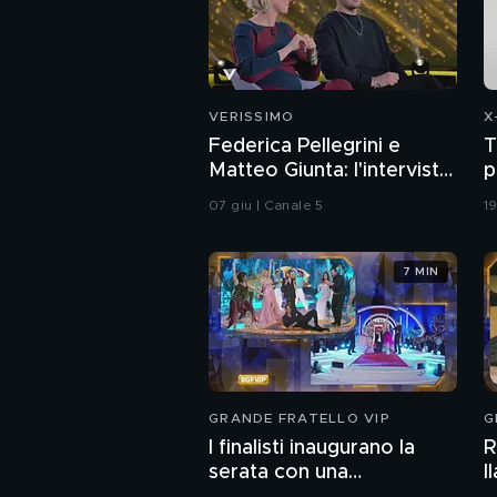
VERISSIMO
X
Federica Pellegrini e
T
Matteo Giunta: l'intervista
p
integrale
07 giu | Canale 5
1
7 MIN
GRANDE FRATELLO VIP
G
I finalisti inaugurano la
R
serata con una
I