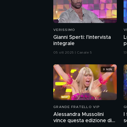
VERISSIMO
V
Gianni Sperti: l'intervista
L
integrale
p
05 ott 2025 | Canale 5
1
9 MIN
GRANDE FRATELLO VIP
G
Alessandra Mussolini
I
vince questa edizione di
s