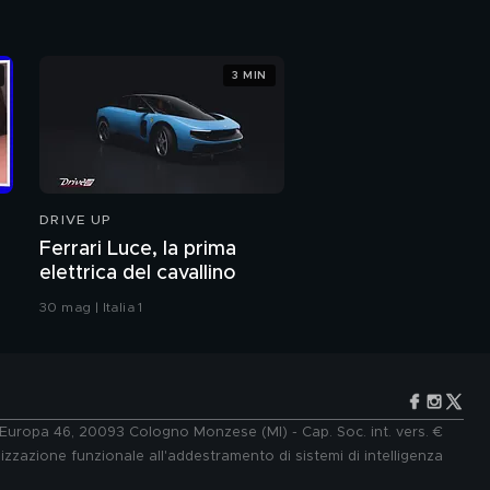
Diego Armando
Maradona Jr
3 MIN
Diego Armando
Maradona Jr e la
separazione dalla
moglie Nunzia
Diego Armando
Maradona Jr: "Sto
conoscendo una
ragazza"
DRIVE UP
Mara Maionchi:
Ferrari Luce, la prima
l'intervista integrale
elettrica del cavallino
30 mag | Italia 1
Mara Maionchi: "I miei
85 anni"
Mara Maionchi: signora
della musica e
dell'ironia
e Europa 46, 20093 Cologno Monzese (MI) - Cap. Soc. int. vers. €
lizzazione funzionale all'addestramento di sistemi di intelligenza
Mara Maionchi e i 50