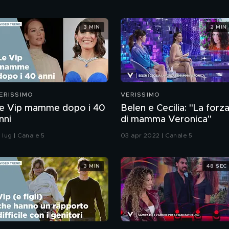
3 MIN
2 MIN
ERISSIMO
VERISSIMO
e Vip mamme dopo i 40
Belen e Cecilia: "La forz
nni
di mamma Veronica"
 lug | Canale 5
03 apr 2022 | Canale 5
3 MIN
48 SEC