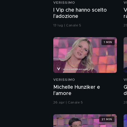
VERISSIMO
V
I Vip che hanno scelto
V
l'adozione
r
g
13 lug | Canale 5
2
1 MIN
VERISSIMO
V
Michelle Hunziker e
G
l'amore
d
m
26 apr | Canale 5
2
21 MIN