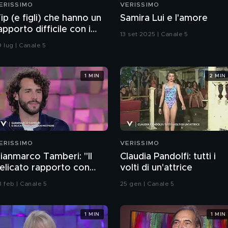
ERISSIMO
VERISSIMO
ip (e figli) che hanno un
Samira Lui e l'amore
apporto difficile con i
13 set 2025 | Canale 5
enitori
9 lug | Canale 5
1 MIN
2 MIN
ERISSIMO
VERISSIMO
ianmarco Tamberi: "Il
Claudia Pandolfi: tutti i
elicato rapporto con
volti di un'attrice
io padre"
8 feb | Canale 5
25 gen | Canale 5
1 MIN
1 MIN