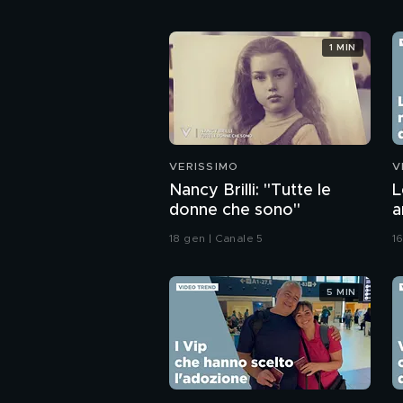
1 MIN
VERISSIMO
V
Nancy Brilli: "Tutte le
L
donne che sono"
a
18 gen | Canale 5
16
5 MIN