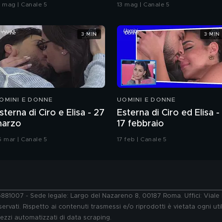
oreografia
bacio
9 mag | Canale 5
13 mag | Canale 5
3 MIN
3 MIN
OMINI E DONNE
UOMINI E DONNE
sterna di Ciro e Elisa - 27
Esterna di Ciro ed Elisa -
arzo
17 febbraio
6 mar | Canale 5
17 feb | Canale 5
76881007 - Sede legale: Largo del Nazareno 8, 00187 Roma. Uffici: Vial
ervati. Rispetto ai contenuti trasmessi e/o riprodotti è vietata ogni uti
 mezzi automatizzati di data scraping.