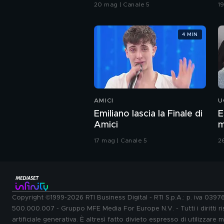
Grande Fratello VIP
c
20 mag | Canale 5
1
4 MIN
AMICI
U
Emiliano lascia la Finale di
E
Amici
m
17 mag | Canale 5
2
Copyright ©1999-2026 RTI Business Digital - RTI S.p.A.: p. iva 039
500.000.007 - Gruppo MFE Media For Europe N.V. - Tutti i diritti ris
artificiale generativa. È altresì fatto divieto espresso di utilizzare