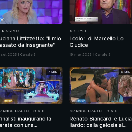
ERISSIMO
X-STYLE
uciana Littizzetto: "Il mio
I colori di Marcello Lo
assato da insegnante"
Giudice
3 set 2025 | Canale 5
19 mar 2025 | Canale 5
7 MIN
6 MIN
RANDE FRATELLO VIP
GRANDE FRATELLO VIP
 finalisti inaugurano la
Renato Biancardi e Lucia
erata con una
Ilardo: dalla gelosia al