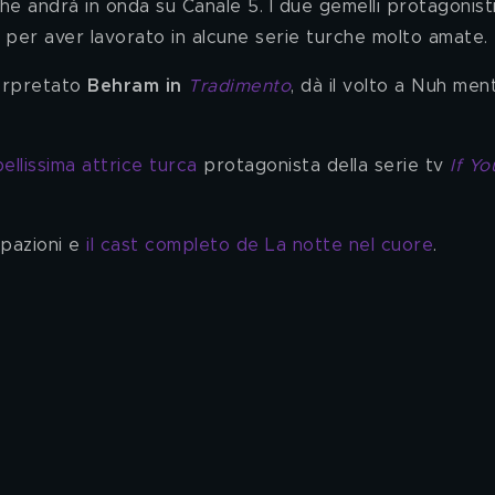
he andrà in onda su Canale 5. I due gemelli protagonisti
no per aver lavorato in alcune serie turche molto amate.
erpretato 
Behram in 
Tradimento
, dà il volto a Nuh men
ellissima attrice turca
 protagonista della serie tv 
If Yo
ipazioni e 
il cast completo de La notte nel cuore
. 