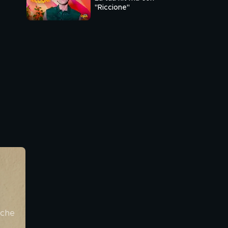
"Riccione"
rche 