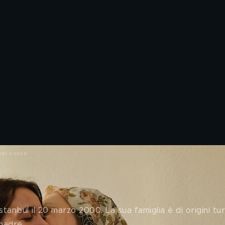
nel cuore
ita privata, carriera e fidanzato
stanbul il 20 marzo 2000. La sua famiglia è di origini tu
madre. 