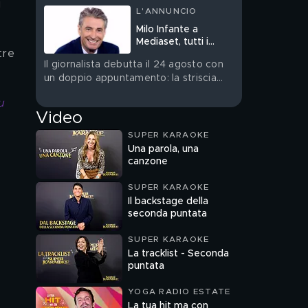
 
L'ANNUNCIO
Milo Infante a
Mediaset, tutti i
tre 
programmi
Il giornalista debutta il 24 agosto con
un doppio appuntamento: la striscia
quotidiana su Rete 4 e Verità Nascoste
u 
– Il Diario su Canale 5
Video
SUPER KARAOKE
Una parola, una
canzone
SUPER KARAOKE
Il backstage della
seconda puntata
SUPER KARAOKE
La tracklist - Seconda
puntata
YOGA RADIO ESTATE
La tua hit ma con