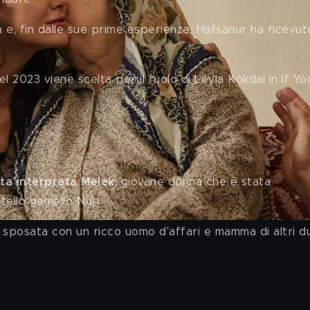
a e, fin dalle sue prime esperienze, Hafsanur ha ricevut
el 2023 viene scelta per il ruolo di Leyla Kökdal in If Yo
k ne La notte nel cuore 
ta interpreta Melek
, giovane donna che è stata 
tello gemello Nuh.
ra sposata con un ricco uomo d'affari e mamma di altri d