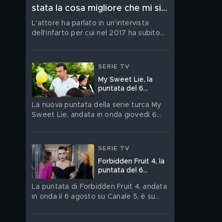
stata la cosa migliore che mi sia
mai capitata nella vita”
L'attore ha parlato in un'intervista
dell'infarto per cui nel 2017 ha subito
un'operazione
SERIE TV
My Sweet Lie, la
puntata del 6
agosto in streaming
La nuova puntata della serie turca My
Sweet Lie, andata in onda giovedì 6
agosto, è su Mediaset Infinity
SERIE TV
Forbidden Fruit 4, la
puntata del 6
agosto in streaming
La puntata di Forbidden Fruit 4, andata
in onda il 6 agosto su Canale 5, è su
Mediaset Infinity