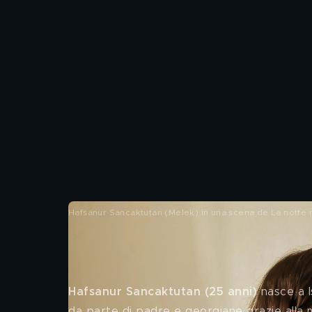
Hafsanur Sancaktutan (Melek) in una scena de La notte 
Chi è Hafsanur Sancaktutan: v
Hafsanur Sancaktutan (25 anni) 
nasce a I
da parte di padre e georgiane grazie alla 