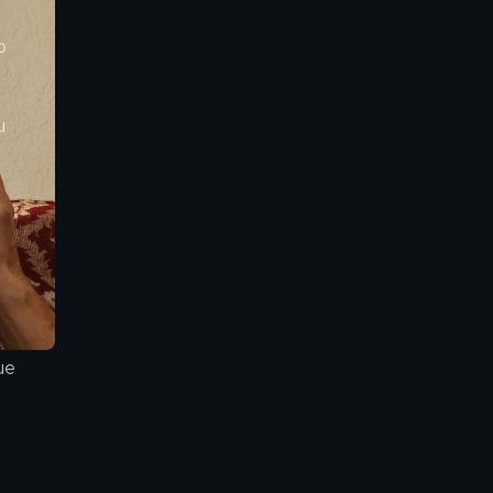
o 
u 
ue 