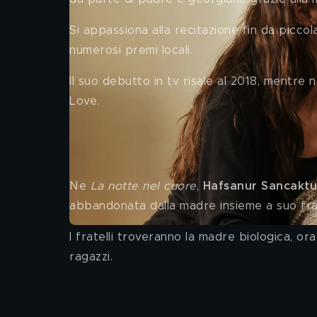
Si appassiona alla recitazione fin da piccol
numerosi premi locali. 
Il suo debutto in tv risale al 2018, mentre n
Love.
Hafsanur Sancaktutan è Mele
Ne 
La notte nel cuore
, 
Hafsanur Sancaktu
abbandonata dalla madre insieme a suo fra
I fratelli troveranno la madre biologica, o
ragazzi. 