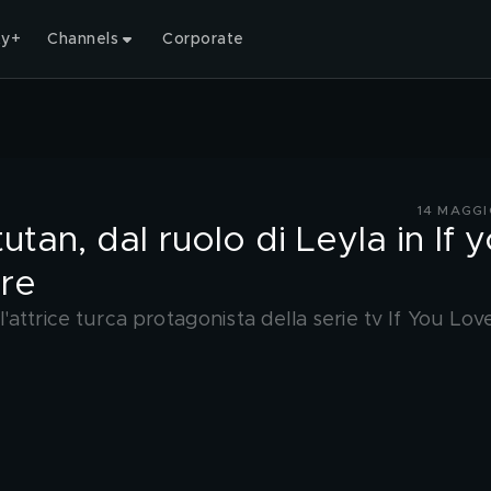
ty+
Channels
Corporate
14 MAGGI
tan, dal ruolo di Leyla in If 
ore
attrice turca protagonista della serie tv If You Lov