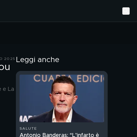
Leggi anche
O 2025
you
e e La
SALUTE
Antonio Banderas: “L’infarto è