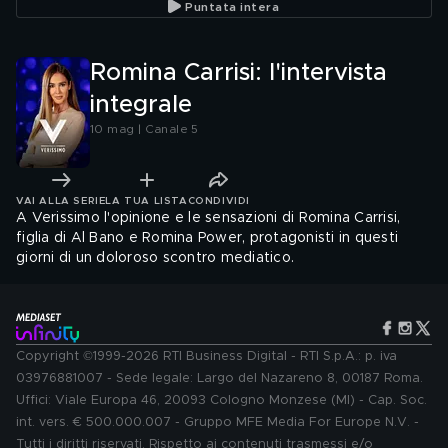
Puntata intera
Romina Carrisi: l'intervista
integrale
10 mag | Canale 5
VAI ALLA SERIE
LA TUA LISTA
CONDIVIDI
A Verissimo l'opinione e le sensazioni di Romina Carrisi,
figlia di Al Bano e Romina Power, protagonisti in questi
giorni di un doloroso scontro mediatico.
Copyright ©1999-2026 RTI Business Digital - RTI S.p.A.: p. iva
03976881007 - Sede legale: Largo del Nazareno 8, 00187 Roma.
Uffici: Viale Europa 46, 20093 Cologno Monzese (MI) - Cap. Soc.
int. vers. € 500.000.007 - Gruppo MFE Media For Europe N.V. -
Tutti i diritti riservati. Rispetto ai contenuti trasmessi e/o