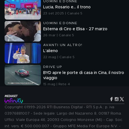
UOMINI E DONNE
Lucia, Rosario e... il trono
23 set 2025 | Canale 5
UOMINI E DONNE
Esterna di Ciro e Elisa - 27 marzo
26 mar | Canale 5
AVANTI UN ALTRO!
L'alieno
22 mag | Canale 5
DRIVE UP
BYD apre le porte di casa in Cina, il nostro
viaggio
15 mag | Rete 4
Copyright ©1999-2026 RTI Business Digital - RTI S.p.A.: p. iva
03976881007 - Sede legale: Largo del Nazareno 8, 00187 Roma.
Uffici: Viale Europa 46, 20093 Cologno Monzese (MI) - Cap. Soc.
int. vers. € 500.000.007 - Gruppo MFE Media For Europe N.V. -