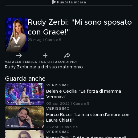
Puntata intera
Rudy Zerbi: "Mi sono sposato
con Grace!"
23 mag | Canale 5
VAI ALLA SERIE
LA TUA LISTA
CONDIVIDI
Rudy Zerbi parla del suo matrimonio.
Guarda anche
VERISSIMO
Belen e Cecilia: "La forza di mamma
Veronica"
03 apr 2022 | Canale 5
VERISSIMO
Marco Bocci: "La mia storia d'amore con
Laura Chiatti"
26 apr | Canale 5
VERISSIMO