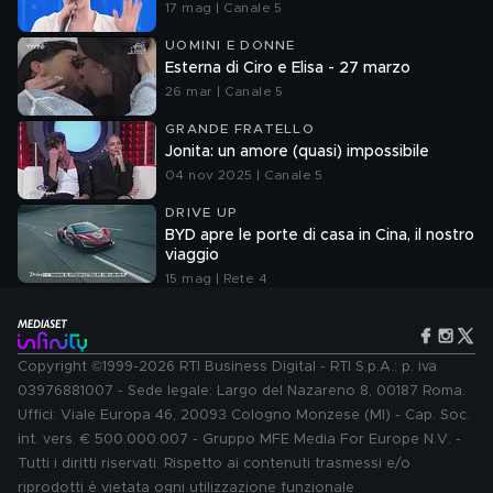
17 mag | Canale 5
UOMINI E DONNE
Esterna di Ciro e Elisa - 27 marzo
26 mar | Canale 5
GRANDE FRATELLO
Jonita: un amore (quasi) impossibile
04 nov 2025 | Canale 5
DRIVE UP
BYD apre le porte di casa in Cina, il nostro
viaggio
15 mag | Rete 4
Copyright ©1999-2026 RTI Business Digital - RTI S.p.A.: p. iva
03976881007 - Sede legale: Largo del Nazareno 8, 00187 Roma.
Uffici: Viale Europa 46, 20093 Cologno Monzese (MI) - Cap. Soc.
int. vers. € 500.000.007 - Gruppo MFE Media For Europe N.V. -
Tutti i diritti riservati. Rispetto ai contenuti trasmessi e/o
riprodotti è vietata ogni utilizzazione funzionale