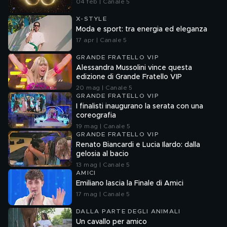
04 feb | Canale 5
X-STYLE
Moda e sport: tra energia ed eleganza
17 apr | Canale 5
GRANDE FRATELLO VIP
Alessandra Mussolini vince questa
edizione di Grande Fratello VIP
20 mag | Canale 5
GRANDE FRATELLO VIP
I finalisti inaugurano la serata con una
coreografia
19 mag | Canale 5
GRANDE FRATELLO VIP
Renato Biancardi e Lucia Ilardo: dalla
gelosia al bacio
13 mag | Canale 5
AMICI
Emiliano lascia la Finale di Amici
17 mag | Canale 5
DALLA PARTE DEGLI ANIMALI
Un cavallo per amico