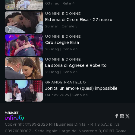
03 mag | Rete 4
UOMINI E DONNE
Esterna di Ciro e Elisa - 27 marzo
26 mar | Canale 5
UOMINI E DONNE
Ciro sceglie Elisa
26 mag | Canale 5
UOMINI E DONNE
La storia di Agnese e Roberto
29 mag | Canale 5
GRANDE FRATELLO
Jonita: un amore (quasi) impossibile
04 nov 2025 | Canale 5
Copyright ©1999-2026 RTI Business Digital - RTI S.p.A.: p. iva
03976881007 - Sede legale: Largo del Nazareno 8, 00187 Roma.