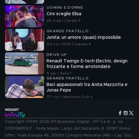
UOMINI E DONNE
Ciro sceglie Elisa
26 mag | Canale 5
GRANDE FRATELLO
Jonita: un amore (quasi) impossibile
04 nov 2025 | Canale 5
DRIVE UP
Renault Twingo E-tech Electric, design
frizzante e forme arrotondate
11 apr | Italia 1
GRANDE FRATELLO
Baci appassionati tra Anita Mazzotta e
Jonas Pepe
07 nov | Mediaset Extra
Copyright ©1999-2026 RTI Business Digital - RTI S.p.A.: p. iva
03976881007 - Sede legale: Largo del Nazareno 8, 00187 Roma.
Uffici: Viale Europa 46, 20093 Cologno Monzese (MI) - Cap. Soc.