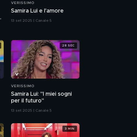
VERISSIMO
Pierangela e Marcello:
Samira Lui e l'amore
"L'amore per nostra
a
figlia Cate Lumina"
13 set 2025 | Canale 5
Cate Lumina: "Il
rapporto con i miei
genitori"
28 SEC
Cate Lumina di "Amici"
e l'amore
Cate Lumina in
"Vuelve"
VERISSIMO
Samira Lui: "I miei sogni
Chiara Balistreri: "L'ex
per il futuro"
violento è tornato a
casa"
13 set 2025 | Canale 5
Chiara Balistreri:
l'intervista integrale
3 MIN