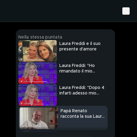
Nella stessa puntata
Laura Freddi e il suo
presente d'amore
Laura Freddi: "Ho
rimandato il mio
matrimonio"
Laura Freddi: "Dopo 4
infarti adesso mio
papà adesso sta bene"
Papà Renato
racconta la sua Laura
Freddi
Laura Freddi ricorda