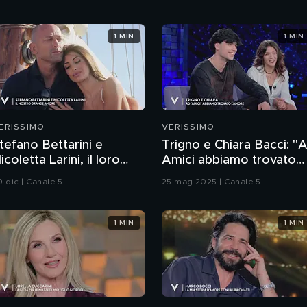
1 MIN
1 MIN
ERISSIMO
VERISSIMO
tefano Bettarini e
Trigno e Chiara Bacci: "
icoletta Larini, il loro
Amici abbiamo trovato
rande amore
l'amore"
0 dic | Canale 5
25 mag 2025 | Canale 5
1 MIN
1 MIN