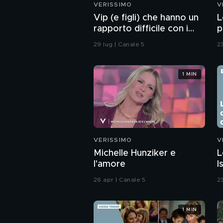
VERISSIMO
V
Vip (e figli) che hanno un
L
rapporto difficile con i
p
genitori
G
29 lug | Canale 5
2
1 MIN
VERISSIMO
V
Michelle Hunziker e
L
l'amore
I
g
26 apr | Canale 5
23
1 MIN