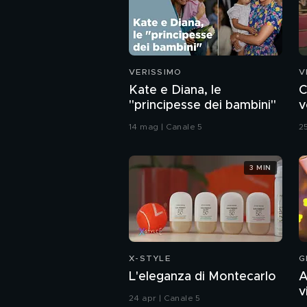
VERISSIMO
V
Kate e Diana, le
C
"principesse dei bambini"
v
14 mag | Canale 5
2
3 MIN
X-STYLE
G
L'eleganza di Montecarlo
A
v
24 apr | Canale 5