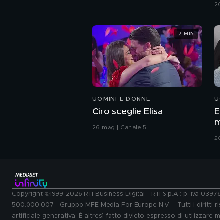
G
2
7 MIN
UOMINI E DONNE
U
Ciro sceglie Elisa
E
m
26 mag | Canale 5
2
Copyright ©1999-2026 RTI Business Digital - RTI S.p.A.: p. iva 039
500.000.007 - Gruppo MFE Media For Europe N.V. - Tutti i diritti ris
artificiale generativa. È altresì fatto divieto espresso di utilizzare