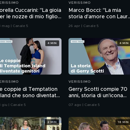
ERISSIMO
VERISSIMO
orella Cuccarini: "La gioia
Marco Bocci: "La mia
er le nozze di mio figlio
storia d'amore con Laur
iorgio"
Chiatti"
3 mag | Canale 5
26 apr | Canale 5
4 MIN
4 MIN
ERISSIMO
VERISSIMO
e coppie di Temptation
Gerry Scotti compie 70
sland che sono diventate
anni, storia di un'icona
enitori
della tv
 giu | Canale 5
07 ago | Canale 5
2 MIN
18 MIN