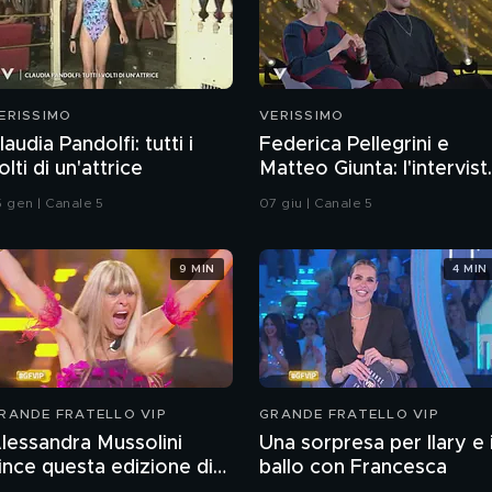
ERISSIMO
VERISSIMO
laudia Pandolfi: tutti i
Federica Pellegrini e
olti di un'attrice
Matteo Giunta: l'intervist
integrale
5 gen | Canale 5
07 giu | Canale 5
9 MIN
4 MIN
RANDE FRATELLO VIP
GRANDE FRATELLO VIP
lessandra Mussolini
Una sorpresa per Ilary e i
ince questa edizione di
ballo con Francesca