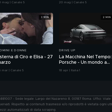
rande Fratello VIP
0 mag | Canale 5
20 mag | Canale 5
3 MIN
2 MIN
OMINI E DONNE
DRIVE UP
sterna di Ciro e Elisa - 27
La Macchina Nel Tempo:
arzo
Porsche - Un mondo a
parte
6 mar | Canale 5
18 apr | Italia 1
76881007 - Sede legale: Largo del Nazareno 8, 00187 Roma. Uffici: Vial
ervati. Rispetto ai contenuti trasmessi e/o riprodotti è vietata ogni uti
 mezzi automatizzati di data scraping.