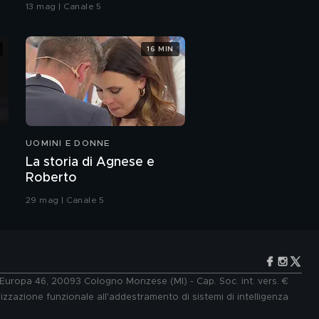
bacio
13 mag | Canale 5
cinema, la vita e
l'amore
16 MIN
Matteo Branciamore e
Marta Filippi: "Ci
piacerebbe diventare
genitori"
Da "I Cesaroni - Il
ritorno"
UOMINI E DONNE
Matteo Branciamore:
La storia di Agnese e
"Vi presento la grande
Roberto
famiglia de "I Cesaroni"
29 mag | Canale 5
Laura Pirovano: "Ho
vinto la coppa del
mondo di discesa
libera"
Laura Pirovano:
l'intervista integrale
e Europa 46, 20093 Cologno Monzese (MI) - Cap. Soc. int. vers. €
lizzazione funzionale all'addestramento di sistemi di intelligenza
Laura Pirovano, la