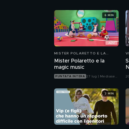
6 MIN
MISTER POLARETTO E LA
V
MAGIC MUSIC
Mister Polaretto e la
S
magic music
N
g
27 lug | Mediaset
2
PUNTATA INTERA
Infinity
3 MIN