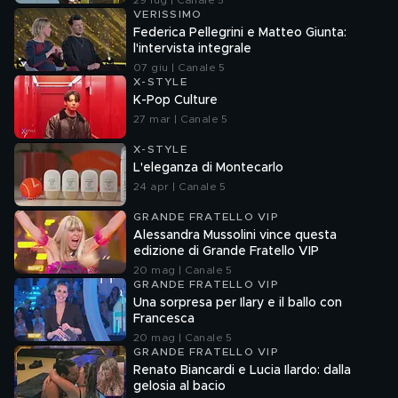
29 lug | Canale 5
VERISSIMO
Federica Pellegrini e Matteo Giunta:
l'intervista integrale
07 giu | Canale 5
X-STYLE
K-Pop Culture
27 mar | Canale 5
X-STYLE
L'eleganza di Montecarlo
24 apr | Canale 5
GRANDE FRATELLO VIP
Alessandra Mussolini vince questa
edizione di Grande Fratello VIP
20 mag | Canale 5
GRANDE FRATELLO VIP
Una sorpresa per Ilary e il ballo con
Francesca
20 mag | Canale 5
GRANDE FRATELLO VIP
Renato Biancardi e Lucia Ilardo: dalla
gelosia al bacio