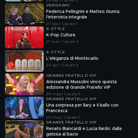
29 lug | Canale 5
VERISSIMO
Federica Pellegrini e Matteo Giunta:
l'intervista integrale
07 giu | Canale 5
X-STYLE
K-Pop Culture
27 mar | Canale 5
X-STYLE
L'eleganza di Montecarlo
24 apr | Canale 5
GRANDE FRATELLO VIP
Alessandra Mussolini vince questa
edizione di Grande Fratello VIP
20 mag | Canale 5
GRANDE FRATELLO VIP
Una sorpresa per Ilary e il ballo con
Francesca
20 mag | Canale 5
GRANDE FRATELLO VIP
Renato Biancardi e Lucia Ilardo: dalla
gelosia al bacio