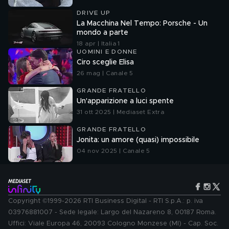
DRIVE UP
La Macchina Nel Tempo: Porsche - Un
mondo a parte
18 apr | Italia 1
UOMINI E DONNE
Ciro sceglie Elisa
26 mag | Canale 5
GRANDE FRATELLO
Un'apparizione a luci spente
31 ott 2025 | Mediaset Extra
GRANDE FRATELLO
Jonita: un amore (quasi) impossibile
04 nov 2025 | Canale 5
Copyright ©1999-2026 RTI Business Digital - RTI S.p.A.: p. iva
03976881007 - Sede legale: Largo del Nazareno 8, 00187 Roma.
Uffici: Viale Europa 46, 20093 Cologno Monzese (MI) - Cap. Soc.