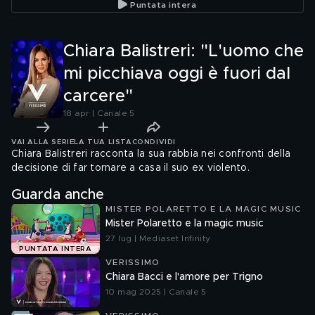
Puntata intera
Chiara Balistreri: "L'uomo che
mi picchiava oggi è fuori dal
carcere"
18 apr | Canale 5
VAI ALLA SERIE
LA TUA LISTA
CONDIVIDI
Chiara Balistreri racconta la sua rabbia nei confronti della
decisione di far tornare a casa il suo ex violento.
Guarda anche
MISTER POLARETTO E LA MAGIC MUSIC
Mister Polaretto e la magic music
27 lug | Mediaset Infinity
PUNTATA INTERA
VERISSIMO
Chiara Bacci e l'amore per Trigno
10 mag 2025 | Canale 5