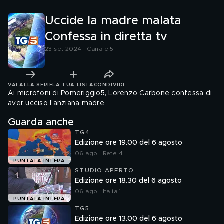
Uccide la madre malata
Confessa in diretta tv
23 set 2024 | Canale 5
VAI ALLA SERIE
LA TUA LISTA
CONDIVIDI
Ai microfoni di Pomeriggio5, Lorenzo Carbone confessa di
aver ucciso l'anziana madre
Guarda anche
TG4
Edizione ore 19.00 del 6 agosto
06 ago | Rete 4
PUNTATA INTERA
STUDIO APERTO
Edizione ore 18.30 del 6 agosto
06 ago | Italia 1
PUNTATA INTERA
TG5
Edizione ore 13.00 del 6 agosto