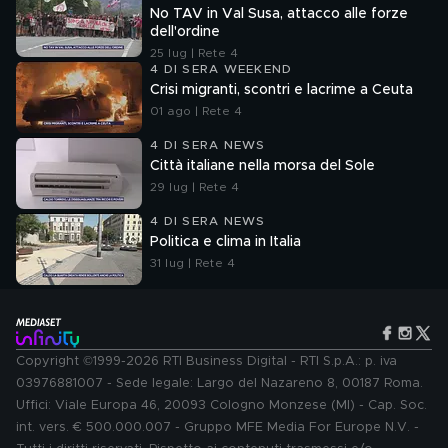
No TAV in Val Susa, attacco alle forze
dell'ordine
25 lug | Rete 4
4 DI SERA WEEKEND
Crisi migranti, scontri e lacrime a Ceuta
01 ago | Rete 4
4 DI SERA NEWS
Città italiane nella morsa del Sole
29 lug | Rete 4
4 DI SERA NEWS
Politica e clima in Italia
31 lug | Rete 4
Copyright ©1999-2026 RTI Business Digital - RTI S.p.A.: p. iva
03976881007 - Sede legale: Largo del Nazareno 8, 00187 Roma.
Uffici: Viale Europa 46, 20093 Cologno Monzese (MI) - Cap. Soc.
int. vers. € 500.000.007 - Gruppo MFE Media For Europe N.V. -