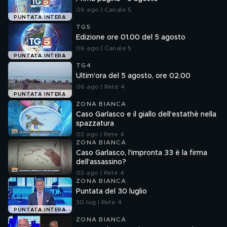
06 ago | Canale 5
PUNTATA INTERA
TG5
Edizione ore 01.00 del 5 agosto
06 ago | Canale 5
PUNTATA INTERA
TG4
Ultim'ora del 5 agosto, ore 02.00
06 ago | Rete 4
PUNTATA INTERA
ZONA BIANCA
Caso Garlasco e il giallo dell'estathè nella
spazzatura
03 ago | Rete 4
ZONA BIANCA
Caso Garlasco, l'impronta 33 è la firma
dell'assassino?
03 ago | Rete 4
ZONA BIANCA
Puntata del 30 luglio
30 lug | Rete 4
PUNTATA INTERA
ZONA BIANCA