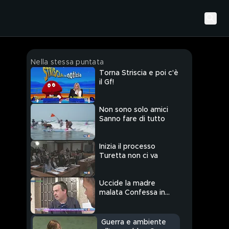
Nella stessa puntata
Torna Striscia e poi c'è
il Gf!
Non sono solo amici
Sanno fare di tutto
Inizia il processo
Turetta non ci va
Uccide la madre
malata Confessa in
diretta tv
Guerra e ambiente