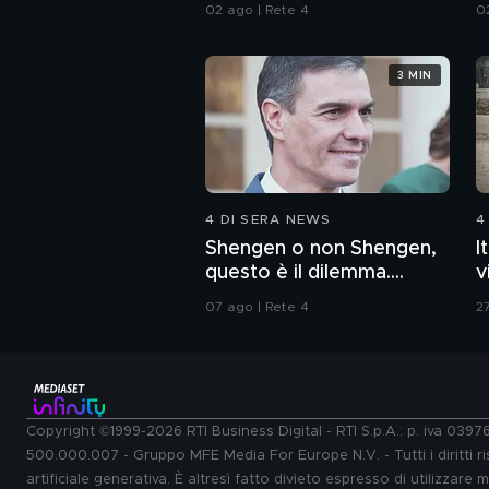
a
02 ago | Rete 4
0
3 MIN
4 DI SERA NEWS
4
Shengen o non Shengen,
I
questo è il dilemma....
v
07 ago | Rete 4
27
Copyright ©1999-2026 RTI Business Digital - RTI S.p.A.: p. iva 039
500.000.007 - Gruppo MFE Media For Europe N.V. - Tutti i diritti ris
artificiale generativa. È altresì fatto divieto espresso di utilizzare