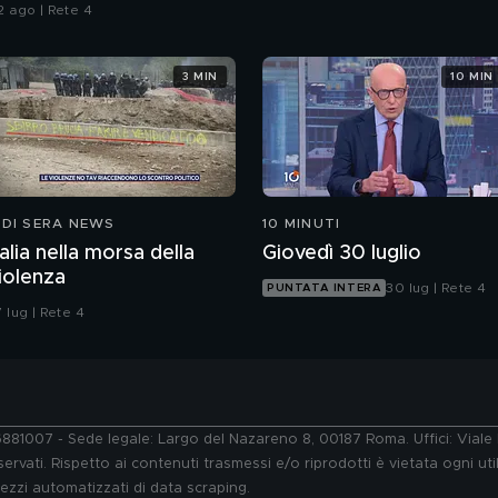
lle armi"
2 ago | Rete 4
3 MIN
10 MIN
 DI SERA NEWS
10 MINUTI
talia nella morsa della
Giovedì 30 luglio
iolenza
30 lug | Rete 4
PUNTATA INTERA
 lug | Rete 4
76881007 - Sede legale: Largo del Nazareno 8, 00187 Roma. Uffici: Vial
ervati. Rispetto ai contenuti trasmessi e/o riprodotti è vietata ogni uti
 mezzi automatizzati di data scraping.