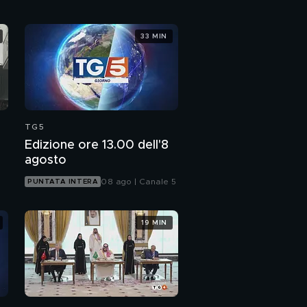
33 MIN
TG5
Edizione ore 13.00 dell'8
agosto
08 ago | Canale 5
PUNTATA INTERA
19 MIN