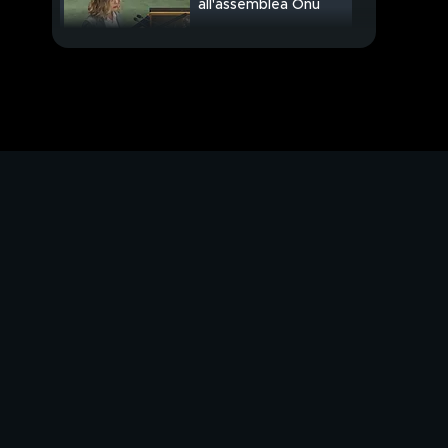
all'assemblea Onu
Si riduce il deficit
manovra a giorni
PROSSIMO VIDEO