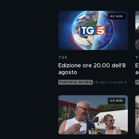
40 MIN
TG5
T
Edizione ore 20.00 dell'8
E
agosto
a
08 ago | Canale 5
PUNTATA INTERA
P
30 MIN