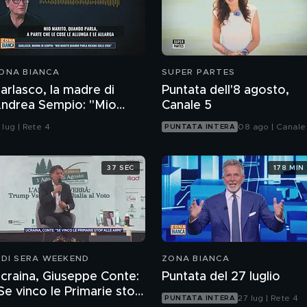
ONA BIANCA
SUPER PARTES
arlasco, la madre di
Puntata dell'8 agosto,
ndrea Sempio: "Mio
Canale 5
arito quando parla
 lug | Rete 4
08 ago | Canale
PUNTATA INTERA
icama sulle cose"
37 SEC
178 MIN
 DI SERA WEEKEND
ZONA BIANCA
craina, Giuseppe Conte:
Puntata del 27 luglio
Se vinco le Primarie stop
27 lug | Rete 4
PUNTATA INTERA