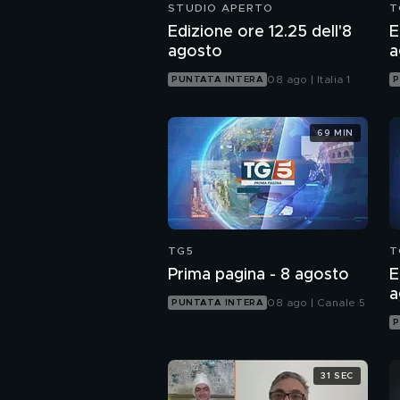
STUDIO APERTO
T
Edizione ore 12.25 dell'8
E
agosto
a
08 ago | Italia 1
PUNTATA INTERA
P
69 MIN
TG5
T
Prima pagina - 8 agosto
E
a
08 ago | Canale 5
PUNTATA INTERA
P
31 SEC