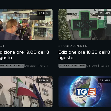
37 MIN
24 MIN
G4
STUDIO APERTO
dizione ore 19.00 dell'8
Edizione ore 18.30 dell'8
gosto
agosto
08 ago | Rete 4
08 ago | Italia 1
UNTATA INTERA
PUNTATA INTERA
25 MIN
38 MIN