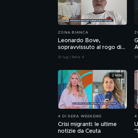
ZONA BIANCA
Z
Leonardo Bove,
G
sopravvissuto al rogo di
A
Crans-Montana, la
m
31 lug | Rete 4
31
squadra di calcio: "Ti
r
aspettiamo"
2 MIN
4 DI SERA WEEKEND
4
Crisi migranti: le ultime
U
notizie da Ceuta
"