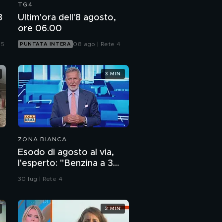
TG4
8
Ultim'ora dell'8 agosto,
ore 06.00
 5
08 ago | Rete 4
PUNTATA INTERA
3 MIN
ZONA BIANCA
Esodo di agosto al via,
l'esperto: "Benzina a 3
euro? Non lo escludo"
30 lug | Rete 4
2 MIN