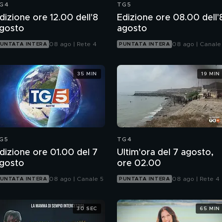
G4
TG5
dizione ore 12.00 dell'8
Edizione ore 08.00 dell'
gosto
agosto
08 ago | Rete 4
08 ago | Canale
UNTATA INTERA
PUNTATA INTERA
35 MIN
19 MIN
G5
TG4
dizione ore 01.00 del 7
Ultim'ora del 7 agosto,
gosto
ore 02.00
08 ago | Canale 5
08 ago | Rete 4
UNTATA INTERA
PUNTATA INTERA
30 SEC
65 MIN