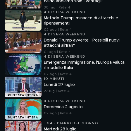
caldo abbiamo solo i ventagli"
30 lug | Rete 4
4 DI SERA WEEKEND
Metodo Trump: minacce di attacchi e
ripensamenti
02 ago | Rete 4
4 DI SERA WEEKEND
Donald Trump avverte: "Possibili nuovi
attacchi all'Iran"
01 ago | Rete 4
4 DI SERA WEEKEND
Emergenza immigrazione, l'Europa valuta
il modello Italia
02 ago | Rete 4
10 MINUTI
Lunedì 27 luglio
27 lug | Rete 4
PUNTATA INTERA
4 DI SERA WEEKEND
Domenica 2 agosto
02 ago | Rete 4
PUNTATA INTERA
TG4 - DIARIO DEL GIORNO
Martedì 28 luglio