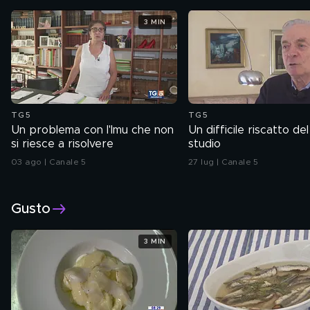
3 MIN
TG5
TG5
Un problema con l'Imu che non
Un difficile riscatto del
si riesce a risolvere
studio
03 ago | Canale 5
27 lug | Canale 5
Gusto
3 MIN