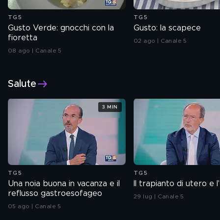
TG5
TG5
Gusto Verde: gnocchi con la
Gusto: la scapece
fioretta
02 ago | Canale 5
08 ago | Canale 5
Salute
3 MIN
TG5
TG5
Una noia buona in vacanza e il
Il trapianto di utero e 
reflusso gastroesofageo
29 lug | Canale 5
05 ago | Canale 5