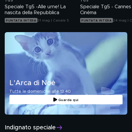
TG5
TG5
Speciale Tg5 -Alle urne! La
Speciale Tg5 - Cannes
nascita della Repubblica
Cinéma
31 mag | Canale 5
24 mag | 
PUNTATA INTERA
PUNTATA INTERA
L'Arca di Noè
Tutte le domeniche alle 13.40
Guarda qui
Indignato speciale