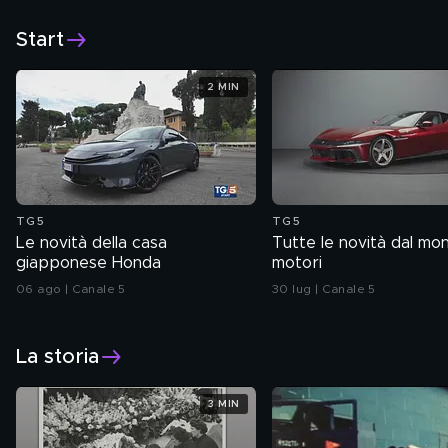
Start
2 MIN
TG5
TG5
Le novità della casa
Tutte le novità dal mo
giapponese Honda
motori
06 ago | Canale 5
30 lug | Canale 5
La storia
3 MIN