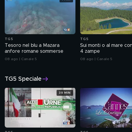
TG5
TG5
Tesoro nel blu a Mazara
Sui monti o al mare con
anfore romane sommerse
4 zampe
08 ago | Canale 5
08 ago | Canale 5
TG5 Speciale
39 MIN