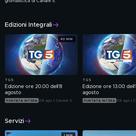
giornalistica di Canale 5.
L'Arca di Noè
Edizioni Integrali
Tutti i giorni alle 6, alle 8, alle 13, alle 20 e alle 00.55
40 MIN
TG5
TG5
Edizione ore 20.00 dell'8
Edizione ore 13.00 dell
agosto
agosto
08 ago | Canale 5
08 ago | C
PUNTATA INTERA
PUNTATA INTERA
Servizi
1 MIN