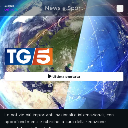
News e Sport
Ultima puntata
LA TUA LISTA
VALUTA
CONDIVIDI
2026 | Telegiornale
Le notizie più importanti, nazionali e internazionali, con
approfondimenti e rubriche, a cura della redazione