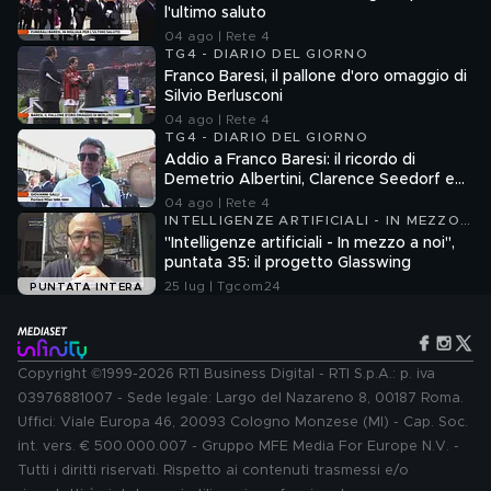
l'ultimo saluto
04 ago | Rete 4
TG4 - DIARIO DEL GIORNO
Franco Baresi, il pallone d'oro omaggio di
Silvio Berlusconi
04 ago | Rete 4
TG4 - DIARIO DEL GIORNO
Addio a Franco Baresi: il ricordo di
Demetrio Albertini, Clarence Seedorf e
Giovanni Galli
04 ago | Rete 4
INTELLIGENZE ARTIFICIALI - IN MEZZO
A NOI
"Intelligenze artificiali - In mezzo a noi",
puntata 35: il progetto Glasswing
25 lug | Tgcom24
PUNTATA INTERA
Copyright ©1999-2026 RTI Business Digital - RTI S.p.A.: p. iva
03976881007 - Sede legale: Largo del Nazareno 8, 00187 Roma.
Uffici: Viale Europa 46, 20093 Cologno Monzese (MI) - Cap. Soc.
int. vers. € 500.000.007 - Gruppo MFE Media For Europe N.V. -
Tutti i diritti riservati. Rispetto ai contenuti trasmessi e/o