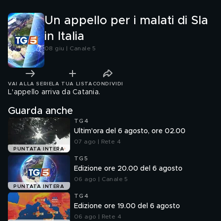
Un appello per i malati di Sla
in Italia
08 giu | Canale 5
VAI ALLA SERIE
LA TUA LISTA
CONDIVIDI
L'appello arriva da Catania.
Guarda anche
TG4
Ultim'ora del 6 agosto, ore 02.00
07 ago | Rete 4
PUNTATA INTERA
TG5
Edizione ore 20.00 del 6 agosto
06 ago | Canale 5
PUNTATA INTERA
TG4
Edizione ore 19.00 del 6 agosto
06 ago | Rete 4