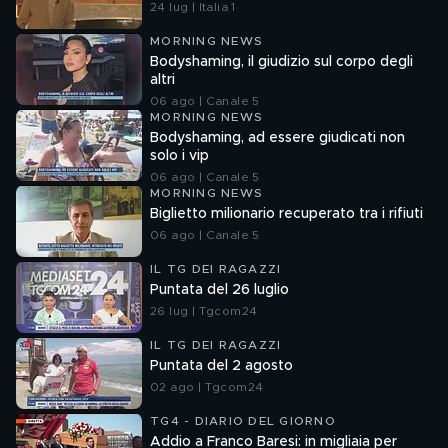
24 lug | Italia 1
MORNING NEWS
Bodyshaming, il giudizio sul corpo degli
altri
06 ago | Canale 5
MORNING NEWS
Bodyshaming, ad essere giudicati non
solo i vip
06 ago | Canale 5
MORNING NEWS
Biglietto milionario recuperato tra i rifiuti
06 ago | Canale 5
IL TG DEI RAGAZZI
Puntata del 26 luglio
26 lug | Tgcom24
IL TG DEI RAGAZZI
Puntata del 2 agosto
02 ago | Tgcom24
TG4 - DIARIO DEL GIORNO
Addio a Franco Baresi: in migliaia per