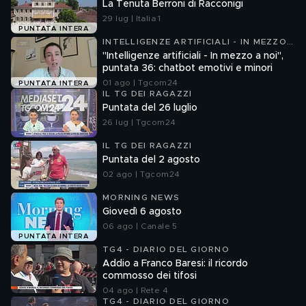
La Tenuta Berroni di Racconigi
29 lug | Italia 1
PUNTATA INTERA
INTELLIGENZE ARTIFICIALI - IN MEZZO
A NOI
"Intelligenze artificiali - In mezzo a noi",
puntata 36: chatbot emotivi e minori
01 ago | Tgcom24
PUNTATA INTERA
IL TG DEI RAGAZZI
Puntata del 26 luglio
26 lug | Tgcom24
IL TG DEI RAGAZZI
Puntata del 2 agosto
02 ago | Tgcom24
MORNING NEWS
Giovedì 6 agosto
06 ago | Canale 5
PUNTATA INTERA
TG4 - DIARIO DEL GIORNO
Addio a Franco Baresi: il ricordo
commosso dei tifosi
04 ago | Rete 4
TG4 - DIARIO DEL GIORNO