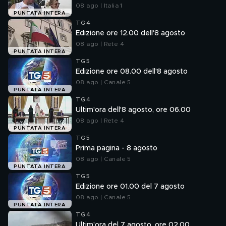
08 ago | Italia 1
PUNTATA INTERA
TG4
Edizione ore 12.00 dell'8 agosto
08 ago | Rete 4
PUNTATA INTERA
TG5
Edizione ore 08.00 dell'8 agosto
08 ago | Canale 5
PUNTATA INTERA
TG4
Ultim'ora dell'8 agosto, ore 06.00
08 ago | Rete 4
PUNTATA INTERA
TG5
Prima pagina - 8 agosto
08 ago | Canale 5
PUNTATA INTERA
TG5
Edizione ore 01.00 del 7 agosto
08 ago | Canale 5
PUNTATA INTERA
TG4
Ultim'ora del 7 agosto, ore 02.00