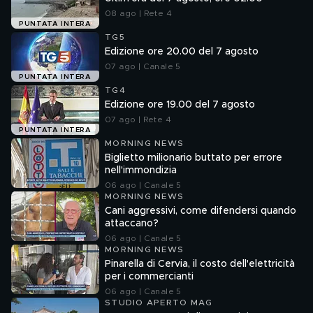
08 ago | Rete 4
PUNTATA INTERA
TG5
Edizione ore 20.00 del 7 agosto
07 ago | Canale 5
PUNTATA INTERA
TG4
Edizione ore 19.00 del 7 agosto
07 ago | Rete 4
PUNTATA INTERA
MORNING NEWS
Biglietto milionario buttato per errore
nell'immondizia
06 ago | Canale 5
MORNING NEWS
Cani aggressivi, come difendersi quando
attaccano?
06 ago | Canale 5
MORNING NEWS
Pinarella di Cervia, il costo dell'elettricità
per i commercianti
06 ago | Canale 5
STUDIO APERTO MAG