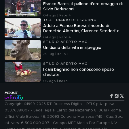
Franco Baresi, il pallone d'oro omaggio di
Silvio Berlusconi
04 ago | Rete 4
TG4 - DIARIO DEL GIORNO
Addio a Franco Baresi: il ricordo di
Demetrio Albertini, Clarence Seedorf e
Giovanni Galli
04 ago | Rete 4
STUDIO APERTO MAG
Un diario della vita in alpeggio
29 lug | Italia 1
STUDIO APERTO MAG
I cani bagnino non conoscono riposo
d'estate
05 ago | Italia 1
Copyright ©1999-2026 RTI Business Digital - RTI S.p.A.: p. iva
03976881007 - Sede legale: Largo del Nazareno 8, 00187 Roma.
Uffici: Viale Europa 46, 20093 Cologno Monzese (MI) - Cap. Soc.
int. vers. € 500.000.007 - Gruppo MFE Media For Europe N.V. -