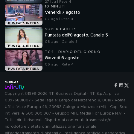
Angela Taccia
27 lug | Rete 4
10 MINUTI
Venerdì 7 agosto
07 ago | Rete 4
PUNTATA INTERA
SUPER PARTES
Puntata dell'8 agosto, Canale 5
08 ago | Canale 5
PUNTATA INTERA
TG4 - DIARIO DEL GIORNO
Giovedì 6 agosto
06 ago | Rete 4
PUNTATA INTERA
Copyright ©1999-2026 RTI Business Digital - RTI S.p.A.: p. iva
03976881007 - Sede legale: Largo del Nazareno 8, 00187 Roma.
Uffici: Viale Europa 46, 20093 Cologno Monzese (MI) - Cap. Soc.
int. vers. € 500.000.007 - Gruppo MFE Media For Europe N.V. -
Tutti i diritti riservati. Rispetto ai contenuti trasmessi e/o
riprodotti è vietata ogni utilizzazione funzionale
all'addestramento di sistemi di intelligenza artificiale generativa.