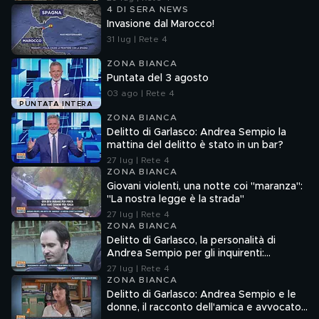
4 DI SERA NEWS
Invasione dal Marocco!
31 lug | Rete 4
ZONA BIANCA
Puntata del 3 agosto
03 ago | Rete 4
PUNTATA INTERA
ZONA BIANCA
Delitto di Garlasco: Andrea Sempio la
mattina del delitto è stato in un bar?
27 lug | Rete 4
ZONA BIANCA
Giovani violenti, una notte coi "maranza":
"La nostra legge è la strada"
27 lug | Rete 4
ZONA BIANCA
Delitto di Garlasco, la personalità di
Andrea Sempio per gli inquirenti:
"Ossessionato e bugiardo"
27 lug | Rete 4
ZONA BIANCA
Delitto di Garlasco: Andrea Sempio e le
donne, il racconto dell'amica e avvocato