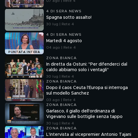
07 ago | Rete 4
4 DI SERA NEWS
Spagna sotto assalto!
30 lug | Rete 4
4 DI SERA NEWS
Martedì 4 agosto
04 ago | Rete 4
PUNTATA INTERA
ZONA BIANCA
In diretta da Ostuni: "Per difenderci dal
caldo abbiamo solo i ventagli"
30 lug | Rete 4
ZONA BIANCA
Dopo il caos Ceuta l'Europa si interroga
sul modello Sanchez
03 ago | Rete 4
ZONA BIANCA
Garlasco, il giallo dell'ordinanza di
Vigevano sulle bottiglie senza tappo
30 lug | Rete 4
ZONA BIANCA
L'intervista al vicepremier Antonio Tajani