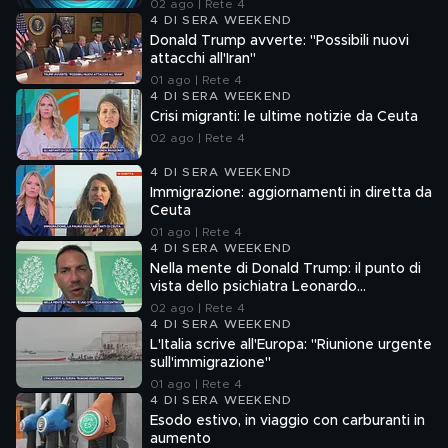
02 ago | Rete 4
4 DI SERA WEEKEND
Donald Trump avverte: "Possibili nuovi
attacchi all'Iran"
01 ago | Rete 4
4 DI SERA WEEKEND
Crisi migranti: le ultime notizie da Ceuta
02 ago | Rete 4
4 DI SERA WEEKEND
Immigrazione: aggiornamenti in diretta da
Ceuta
01 ago | Rete 4
4 DI SERA WEEKEND
Nella mente di Donald Trump: il punto di
vista dello psichiatra Leonardo
Mendolicchio
02 ago | Rete 4
4 DI SERA WEEKEND
L'Italia scrive all'Europa: "Riunione urgente
sull'immigrazione"
01 ago | Rete 4
4 DI SERA WEEKEND
Esodo estivo, in viaggio con carburanti in
aumento