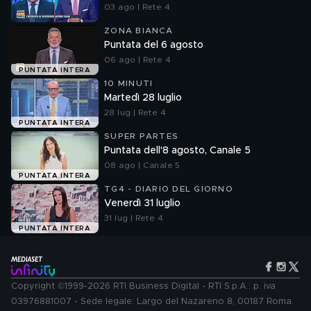
03 ago | Rete 4
ZONA BIANCA
Puntata del 6 agosto
06 ago | Rete 4
PUNTATA INTERA
10 MINUTI
Martedì 28 luglio
28 lug | Rete 4
PUNTATA INTERA
SUPER PARTES
Puntata dell'8 agosto, Canale 5
08 ago | Canale 5
PUNTATA INTERA
TG4 - DIARIO DEL GIORNO
Venerdì 31 luglio
31 lug | Rete 4
PUNTATA INTERA
Copyright ©1999-2026 RTI Business Digital - RTI S.p.A.: p. iva
03976881007 - Sede legale: Largo del Nazareno 8, 00187 Roma.