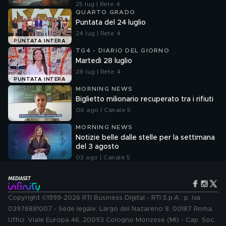
25 lug | Rete 4
QUARTO GRADO
Puntata del 24 luglio
24 lug | Rete 4
PUNTATA INTERA
TG4 - DIARIO DEL GIORNO
Martedì 28 luglio
28 lug | Rete 4
PUNTATA INTERA
MORNING NEWS
Biglietto milionario recuperato tra i rifiuti
06 ago | Canale 5
MORNING NEWS
Notizie belle dalle stelle per la settimana
del 3 agosto
03 ago | Canale 5
Copyright ©1999-2026 RTI Business Digital - RTI S.p.A.: p. iva
03976881007 - Sede legale: Largo del Nazareno 8, 00187 Roma.
Uffici: Viale Europa 46, 20093 Cologno Monzese (MI) - Cap. Soc.