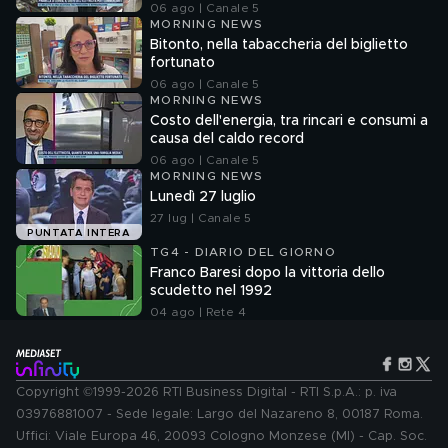
06 ago | Canale 5
MORNING NEWS
Bitonto, nella tabaccheria del biglietto
fortunato
06 ago | Canale 5
MORNING NEWS
Costo dell'energia, tra rincari e consumi a
causa del caldo record
06 ago | Canale 5
MORNING NEWS
Lunedì 27 luglio
27 lug | Canale 5
PUNTATA INTERA
TG4 - DIARIO DEL GIORNO
Franco Baresi dopo la vittoria dello
scudetto nel 1992
04 ago | Rete 4
Copyright ©1999-2026 RTI Business Digital - RTI S.p.A.: p. iva
03976881007 - Sede legale: Largo del Nazareno 8, 00187 Roma.
Uffici: Viale Europa 46, 20093 Cologno Monzese (MI) - Cap. Soc.