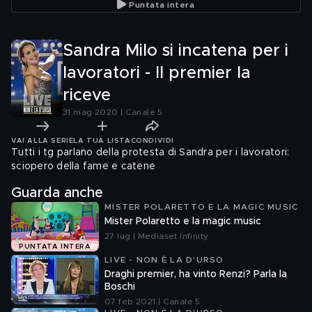
Puntata intera
Sandra Milo si incatena per i
lavoratori - Il premier la
riceve
31 mag 2020 | Canale 5
VAI ALLA SERIE
LA TUA LISTA
CONDIVIDI
Tutti i tg parlano della protesta di Sandra per i lavoratori:
sciopero della fame e catene
Guarda anche
MISTER POLARETTO E LA MAGIC MUSIC
Mister Polaretto e la magic music
27 lug | Mediaset Infinity
PUNTATA INTERA
LIVE - NON È LA D'URSO
Draghi premier, ha vinto Renzi? Parla la
Boschi
07 feb 2021 | Canale 5