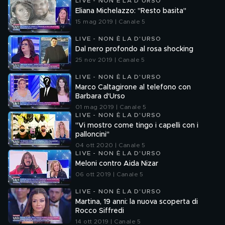
LIVE - NON È LA D'URSO
Eliana Michelazzo: "Resto basita"
15 mag 2019 | Canale 5
LIVE - NON È LA D'URSO
Dal nero profondo al rosa shocking
25 nov 2019 | Canale 5
LIVE - NON È LA D'URSO
Marco Caltagirone al telefono con
Barbara d'Urso
01 mag 2019 | Canale 5
LIVE - NON È LA D'URSO
"Vi mostro come tingo i capelli con i
palloncini"
04 ott 2020 | Canale 5
LIVE - NON È LA D'URSO
Meloni contro Aida Nizar
06 ott 2019 | Canale 5
LIVE - NON È LA D'URSO
Martina, 19 anni: la nuova scoperta di
Rocco Siffredi
14 ott 2019 | Canale 5