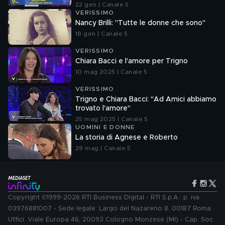
Francesco Mazza
22 gen | Canale 5
VERISSIMO
Nancy Brilli: "Tutte le donne che sono"
18 gen | Canale 5
VERISSIMO
Chiara Bacci e l'amore per Trigno
10 mag 2025 | Canale 5
VERISSIMO
Trigno e Chiara Bacci: "Ad Amici abbiamo
trovato l'amore"
25 mag 2025 | Canale 5
UOMINI E DONNE
La storia di Agnese e Roberto
29 mag | Canale 5
Copyright ©1999-2026 RTI Business Digital - RTI S.p.A.: p. iva
03976881007 - Sede legale: Largo del Nazareno 8, 00187 Roma.
Uffici: Viale Europa 46, 20093 Cologno Monzese (MI) - Cap. Soc.