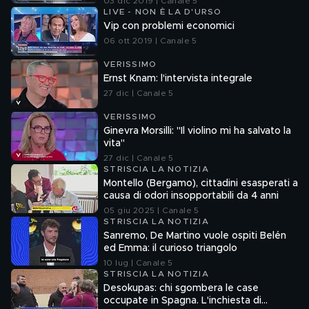
03 dic 2019 | Canale 5
LIVE - NON È LA D'URSO
Vip con problemi economici
06 ott 2019 | Canale 5
VERISSIMO
Ernst Knam: l'intervista integrale
27 dic | Canale 5
VERISSIMO
Ginevra Morsilli: "Il violino mi ha salvato la
vita"
27 dic | Canale 5
STRISCIA LA NOTIZIA
Montello (Bergamo), cittadini esasperati a
causa di odori insopportabili da 4 anni
05 giu 2025 | Canale 5
STRISCIA LA NOTIZIA
Sanremo, De Martino vuole ospiti Belén
ed Emma: il curioso triangolo
10 lug | Canale 5
STRISCIA LA NOTIZIA
Desokupas: chi sgombera le case
occupate in Spagna. L'inchiesta di