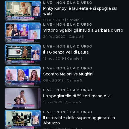
LIVE - NON È LA D'URSO
Pinky Kandy: è laureata e si spoglia sul
web
03 dic 2019 | Canale 5
LIVE - NON È LA D'URSO
Vittorio Sgarbi, gli insulti a Barbara d'Urso
24 feb 2020 | Canale 5
LIVE - NON È LA D'URSO
Il TG senza veli di Laura
19 nov 2019 | Canale 5
LIVE - NON È LA D'URSO
Scontro Meloni vs Mughini
06 ott 2019 | Canale 5
LIVE - NON È LA D'URSO
Lo spogliarello di "9 settimane e ½"
15 set 2019 | Canale 5
LIVE - NON È LA D'URSO
Il ristorante delle supermaggiorate in
Abruzzo