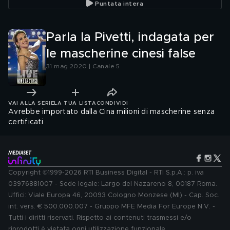
Puntata intera
Parla la Pivetti, indagata per
le mascherine cinesi false
31 mag 2020 | Canale 5
VAI ALLA SERIE
LA TUA LISTA
CONDIVIDI
Avrebbe importato dalla Cina milioni di mascherine senza
certificati
Copyright ©1999-2026 RTI Business Digital - RTI S.p.A.: p. iva
03976881007 - Sede legale: Largo del Nazareno 8, 00187 Roma.
Uffici: Viale Europa 46, 20093 Cologno Monzese (MI) - Cap. Soc.
int. vers. € 500.000.007 - Gruppo MFE Media For Europe N.V. -
Tutti i diritti riservati. Rispetto ai contenuti trasmessi e/o
riprodotti è vietata ogni utilizzazione funzionale