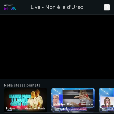
Live - Non è la d'Urso
Nella stessa puntata
Heather Parisi: mamma e
Heather 
Il ritorno di Heather Parisi
showgirl
famigli