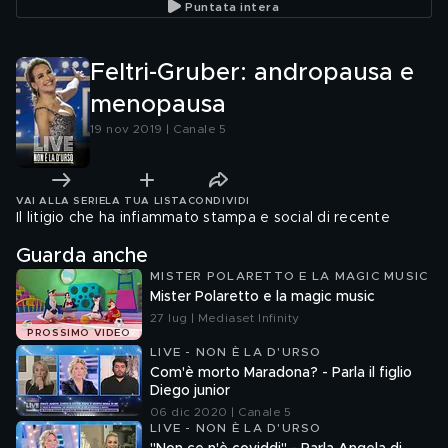
Puntata intera
Feltri-Gruber: andropausa e
menopausa
19 nov 2019 | Canale 5
VAI ALLA SERIE
LA TUA LISTA
CONDIVIDI
Il litigio che ha infiammato stampa e social di recente
Guarda anche
MISTER POLARETTO E LA MAGIC MUSIC
Mister Polaretto e la magic music
27 lug | Mediaset Infinity
PROSSIMO VIDEO
LIVE - NON È LA D'URSO
Com'è morto Maradona? - Parla il figlio
Diego junior
06 dic 2020 | Canale 5
LIVE - NON È LA D'URSO