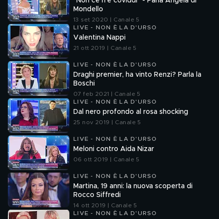
"Non ce n'è coviddi" - Parla Angela di
Mondello
13 set 2020 | Canale 5
LIVE - NON È LA D'URSO
Valentina Nappi
21 ott 2019 | Canale 5
LIVE - NON È LA D'URSO
Draghi premier, ha vinto Renzi? Parla la
Boschi
07 feb 2021 | Canale 5
LIVE - NON È LA D'URSO
Dal nero profondo al rosa shocking
25 nov 2019 | Canale 5
LIVE - NON È LA D'URSO
Meloni contro Aida Nizar
06 ott 2019 | Canale 5
LIVE - NON È LA D'URSO
Martina, 19 anni: la nuova scoperta di
Rocco Siffredi
14 ott 2019 | Canale 5
LIVE - NON È LA D'URSO