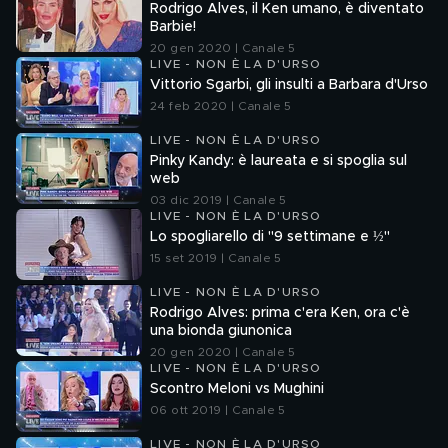
Rodrigo Alves, il Ken umano, è diventato
Barbie!
20 gen 2020 | Canale 5
LIVE - NON È LA D'URSO
Vittorio Sgarbi, gli insulti a Barbara d'Urso
24 feb 2020 | Canale 5
LIVE - NON È LA D'URSO
Pinky Kandy: è laureata e si spoglia sul
web
03 dic 2019 | Canale 5
LIVE - NON È LA D'URSO
Lo spogliarello di "9 settimane e ½"
15 set 2019 | Canale 5
LIVE - NON È LA D'URSO
Rodrigo Alves: prima c'era Ken, ora c'è
una bionda giunonica
20 gen 2020 | Canale 5
LIVE - NON È LA D'URSO
Scontro Meloni vs Mughini
06 ott 2019 | Canale 5
LIVE - NON È LA D'URSO