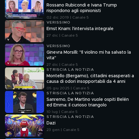
Rossano Rubicondi e Ivana Trump
rispondono agli opinionisti
02 dic 2019 | Canale 5
VERISSIMO
Ernst Knam: l'intervista integrale
27 dic | Canale 5
VERISSIMO
Ginevra Morsilli: "Il violino mi ha salvato la
vita"
27 dic | Canale 5
STRISCIA LA NOTIZIA
Montello (Bergamo), cittadini esasperati a
causa di odori insopportabili da 4 anni
05 giu 2025 | Canale 5
STRISCIA LA NOTIZIA
Sanremo, De Martino vuole ospiti Belén
ed Emma: il curioso triangolo
10 lug | Canale 5
STRISCIA LA NOTIZIA
Dazi
23 gen | Canale 5