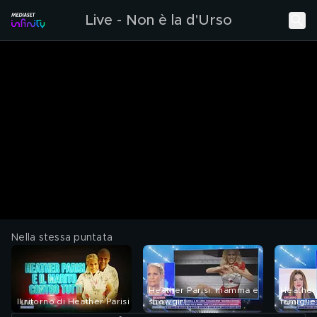
Live - Non è la d'Urso
Nella stessa puntata
Heather Parisi: mamma e
Heather 
Il ritorno di Heather Parisi
showgirl
famigli