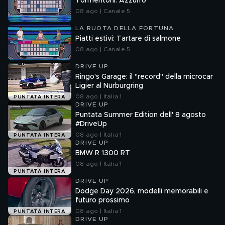
Tormentoni: Azzurro
08 ago | Canale 5
LA RUOTA DELLA FORTUNA
Piatti estivi: Tartare di salmone
08 ago | Canale 5
DRIVE UP
Ringo's Garage: il "record" della microcar
Ligier al Nürburgring
08 ago | Italia 1
PUNTATA INTERA
DRIVE UP
Puntata Summer Edition dell' 8 agosto
#DriveUp
08 ago | Italia 1
PUNTATA INTERA
DRIVE UP
BMW R 1300 RT
08 ago | Italia 1
PUNTATA INTERA
DRIVE UP
Dodge Day 2026, modelli memorabili e
futuro prossimo
08 ago | Italia 1
PUNTATA INTERA
DRIVE UP