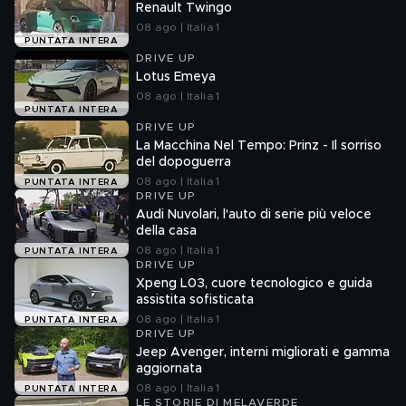
Renault Twingo
08 ago | Italia 1
PUNTATA INTERA
DRIVE UP
Lotus Emeya
08 ago | Italia 1
PUNTATA INTERA
DRIVE UP
La Macchina Nel Tempo: Prinz - Il sorriso
del dopoguerra
08 ago | Italia 1
PUNTATA INTERA
DRIVE UP
Audi Nuvolari, l'auto di serie più veloce
della casa
08 ago | Italia 1
PUNTATA INTERA
DRIVE UP
Xpeng L03, cuore tecnologico e guida
assistita sofisticata
08 ago | Italia 1
PUNTATA INTERA
DRIVE UP
Jeep Avenger, interni migliorati e gamma
aggiornata
08 ago | Italia 1
PUNTATA INTERA
LE STORIE DI MELAVERDE