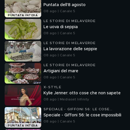
Puntata dell'8 agosto
08 ago | Canale 5
PUNTATA INTERA
LE STORIE DI MELAVERDE
Le uova di seppia
08 ago | Canale 5
LE STORIE DI MELAVERDE
La lavorazione delle seppie
08 ago | Canale 5
LE STORIE DI MELAVERDE
Artigiani del mare
08 ago | Canale 5
X-STYLE
Kylie Jenner: otto cose che non sapete
08 ago | Mediaset Infinity
SPECIALE - GIFFONI 56: LE COSE
IMPOSSIBILI
Speciale - Giffoni 56: le cose impossibili
08 ago | Canale 5
PUNTATA INTERA