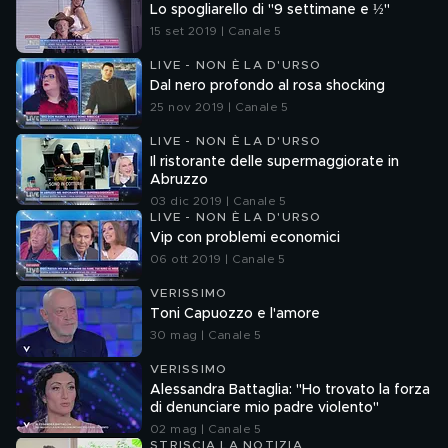
Lo spogliarello di "9 settimane e ½"
15 set 2019 | Canale 5
LIVE - NON È LA D'URSO
Dal nero profondo al rosa shocking
25 nov 2019 | Canale 5
LIVE - NON È LA D'URSO
Il ristorante delle supermaggiorate in
Abruzzo
03 dic 2019 | Canale 5
LIVE - NON È LA D'URSO
Vip con problemi economici
06 ott 2019 | Canale 5
VERISSIMO
Toni Capuozzo e l'amore
30 mag | Canale 5
VERISSIMO
Alessandra Battaglia: "Ho trovato la forza
di denunciare mio padre violento"
02 mag | Canale 5
STRISCIA LA NOTIZIA