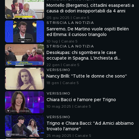
Montello (Bergamo), cittadini esasperati a
causa di odori insopportabili da 4 anni
05 giu 2025 | Canale 5
STRISCIA LA NOTIZIA
Sanremo, De Martino vuole ospiti Belén
ed Emma: il curioso triangolo
10 lug | Canale 5
STRISCIA LA NOTIZIA
Desokupas: chi sgombera le case
occupate in Spagna. L'inchiesta di
Francesco Mazza
22 gen | Canale 5
VERISSIMO
Nancy Brilli: "Tutte le donne che sono"
18 gen | Canale 5
VERISSIMO
Chiara Bacci e l'amore per Trigno
10 mag 2025 | Canale 5
VERISSIMO
Trigno e Chiara Bacci: "Ad Amici abbiamo
trovato l'amore"
25 mag 2025 | Canale 5