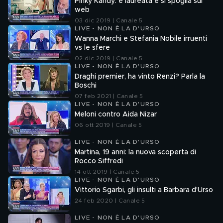
Pinky Kandy: è laureata e si spoglia sul
web
03 dic 2019 | Canale 5
LIVE - NON È LA D'URSO
Wanna Marchi e Stefania Nobile irruenti
vs le sfere
02 dic 2019 | Canale 5
LIVE - NON È LA D'URSO
Draghi premier, ha vinto Renzi? Parla la
Boschi
07 feb 2021 | Canale 5
LIVE - NON È LA D'URSO
Meloni contro Aida Nizar
06 ott 2019 | Canale 5
LIVE - NON È LA D'URSO
Martina, 19 anni: la nuova scoperta di
Rocco Siffredi
14 ott 2019 | Canale 5
LIVE - NON È LA D'URSO
Vittorio Sgarbi, gli insulti a Barbara d'Urso
24 feb 2020 | Canale 5
LIVE - NON È LA D'URSO