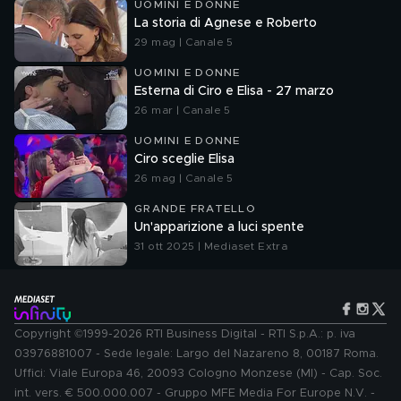
UOMINI E DONNE
La storia di Agnese e Roberto
29 mag | Canale 5
UOMINI E DONNE
Esterna di Ciro e Elisa - 27 marzo
26 mar | Canale 5
UOMINI E DONNE
Ciro sceglie Elisa
26 mag | Canale 5
GRANDE FRATELLO
Un'apparizione a luci spente
31 ott 2025 | Mediaset Extra
Copyright ©1999-2026 RTI Business Digital - RTI S.p.A.: p. iva
03976881007 - Sede legale: Largo del Nazareno 8, 00187 Roma.
Uffici: Viale Europa 46, 20093 Cologno Monzese (MI) - Cap. Soc.
int. vers. € 500.000.007 - Gruppo MFE Media For Europe N.V. -