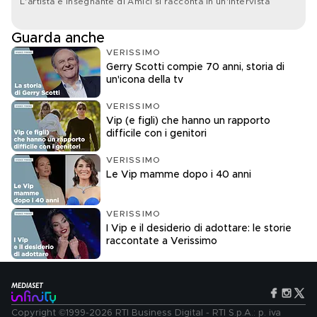
L'artista e insegnante di Amici si racconta in un'intervista
Guarda anche
VERISSIMO
Gerry Scotti compie 70 anni, storia di
un'icona della tv
VERISSIMO
Vip (e figli) che hanno un rapporto
difficile con i genitori
VERISSIMO
Le Vip mamme dopo i 40 anni
VERISSIMO
I Vip e il desiderio di adottare: le storie
raccontate a Verissimo
Copyright ©1999-2026 RTI Business Digital - RTI S.p.A.: p. iva