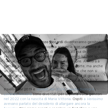
Claudia Dionigi e Lorenzo Riccardi
 diventeranno genitori 
per la seconda volta. La coppia annuncia, con una serie di 
scatti e un video sui social, di essere in attesa del 
secondo figlio: 
un maschietto
. "Sta arrivando lui. Non lo 
conosciamo ancora, ma lo amiamo da sempre. Arriverà a 
portare scompiglio, risate nuove, notti più corte, ma anche 
un amore che non si può spiegare. Un amore che non si 
divide, ma che si moltiplica e che fa esplodere di gioia la 
nostra famiglia", hanno scritto come didascalia del post.
Insieme dal 2019 e 
sposati dal 2024, Claudia Dionigi e 
Lorenzo Riccardi
 sono diventati per la prima volta genitori 
nel 2022 con la nascita di Maria Vittoria
. Ospiti 
a 
Verissimo
avevano parlato del desiderio di allargare ancora la 