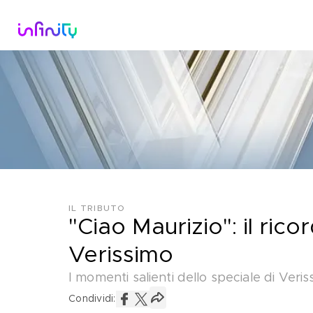
Catalogo
Dirette Tv
Scopri Infini
IL TRIBUTO
"Ciao Maurizio": il ric
Verissimo
I momenti salienti dello speciale di Ver
Condividi: