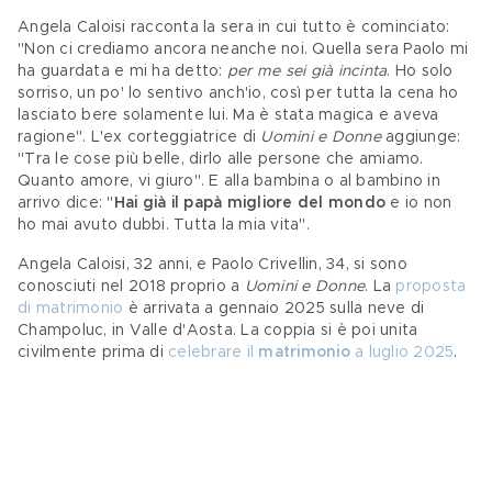
Angela Caloisi racconta la sera in cui tutto è cominciato: 
"Non ci crediamo ancora neanche noi. Quella sera Paolo mi 
ha guardata e mi ha detto: 
per me sei già incinta
. Ho solo 
sorriso, un po' lo sentivo anch'io, così per tutta la cena ho 
lasciato bere solamente lui. Ma è stata magica e aveva 
ragione". L'ex corteggiatrice di 
Uomini e Donne
 aggiunge: 
"Tra le cose più belle, dirlo alle persone che amiamo. 
Quanto amore, vi giuro". E alla bambina o al bambino in 
arrivo dice: "
Hai già il papà migliore del mondo
 e io non 
ho mai avuto dubbi. Tutta la mia vita".
Angela Caloisi, 32 anni, e Paolo Crivellin, 34, si sono 
conosciuti nel 2018 proprio a 
Uomini e Donne
. La 
proposta 
di matrimonio
 è arrivata a gennaio 2025 sulla neve di 
Champoluc, in Valle d'Aosta. La coppia si è poi unita 
civilmente prima di 
celebrare il 
matrimonio
 a luglio 2025
.