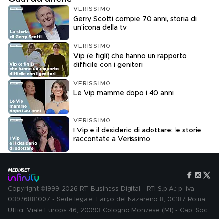
VERISSIMO
Gerry Scotti compie 70 anni, storia di
un'icona della tv
VERISSIMO
Vip (e figli) che hanno un rapporto
difficile con i genitori
VERISSIMO
Le Vip mamme dopo i 40 anni
VERISSIMO
I Vip e il desiderio di adottare: le storie
raccontate a Verissimo
Copyright ©1999-2026 RTI Business Digital - RTI S.p.A.: p. iva
03976881007 - Sede legale: Largo del Nazareno 8, 00187 Roma.
Uffici: Viale Europa 46, 20093 Cologno Monzese (MI) - Cap. Soc.