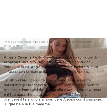
Paolo Crivellin bacia la pancia di Angela Caloisi | Instagram:
@verissimotv
Angela Caloisi e Paolo Crivellin
 annunciano sui social di 
aspettare un figlio
. Nelle storie, la coppia condivide il 
momento in cui 
Angela scopre di essere incinta
: si copre 
la faccia con le mani per la felicità, poi Paolo la bacia.
Un altro video ripercorre i mesi precedenti, a partire 
dall'istante della scoperta. Angela riprende Paolo mentre 
osserva 
le immagini dell'ecografia
 e commenta: "
Questo 
è il tuo papà
 che ti sta osservando". Poi è Paolo a 
prendere il telefono e a riprendere Angela con il pancione: 
"E 
questa è la tua mamma
".