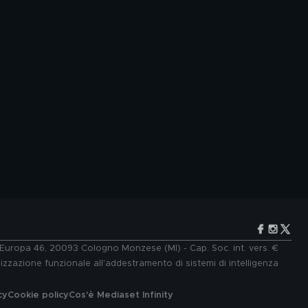
e Europa 46, 20093 Cologno Monzese (MI) - Cap. Soc. int. vers. €
lizzazione funzionale all'addestramento di sistemi di intelligenza
cy
Cookie policy
Cos'è Mediaset Infinity