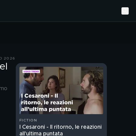
O 2026
el
amo
FICTION
I Cesaroni - Il ritorno, le reazioni
all'ultima puntata