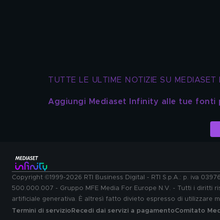
TUTTE LE ULTIME NOTIZIE SU MEDIASET 
Aggiungi Mediaset Infinity alle tue fonti
Copyright ©1999-2026 RTI Business Digital - RTI S.p.A.: p. iva 039
500.000.007 - Gruppo MFE Media For Europe N.V. - Tutti i diritti ris
artificiale generativa. È altresì fatto divieto espresso di utilizzare
Termini di servizio
Recedi dai servizi a pagamento
Comitato Medi