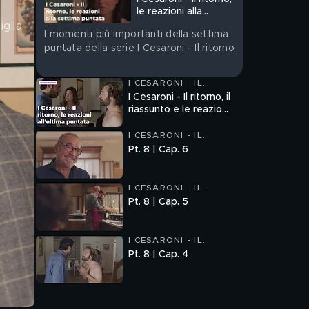
le reazioni alla
settima puntata
glia 
I momenti più importanti della settima
 
puntata della serie I Cesaroni - Il ritorno
I CESARONI - IL
RITORNO
I Cesaroni - Il ritorno, il
riassunto e le reazioni
all'ultima puntata
I CESARONI - IL
RITORNO
Pt. 8 | Cap. 6
I CESARONI - IL
RITORNO
Pt. 8 | Cap. 5
I CESARONI - IL
RITORNO
Pt. 8 | Cap. 4