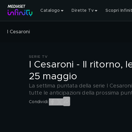
Catalogo
Dirette Tv
Scopri Infini
I Cesaroni
SERIE TV
I Cesaroni - Il ritorno, 
25 maggio
La settima puntata della serie I Cesaron
tutte le anticipazioni della prossima pun
Condividi: