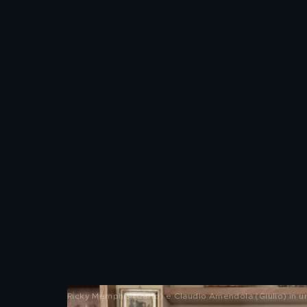
Ricky Memphis (Carlo) e Claudio Amendola (Giulio) in una