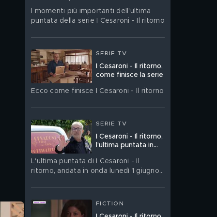
I momenti più importanti dell'ultima
puntata della serie I Cesaroni - Il ritorno
SERIE TV
I Cesaroni - Il ritorno,
come finisce la serie
Ecco come finisce I Cesaroni - Il ritorno
SERIE TV
I Cesaroni - Il ritorno,
l'ultima puntata in
streaming
L'ultima puntata di I Cesaroni - Il
ritorno, andata in onda lunedì 1 giugno
su Canale 5, è disponibile in streaming
su Mediaset Infinity
FICTION
I Cesaroni - Il ritorno,