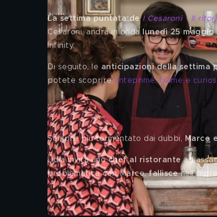
La settima puntata de 
I Cesaroni - Il rito
Cesaroni, andrà in onda 
lunedì 25 maggio
Infinity. 
Di seguito, le 
anticipazioni della settima 
potete scoprire 
anteprime, trame e curiosi
I Cesaroni - Il ritorno, antici
Sempre più tormentato dai dubbi, 
Marco e
Lidia invita uno 
chef al ristorante
 ad assag
problematica con Marco, 
fallisce
 nell'impr
Dove vedere I Cesaroni - Il ri