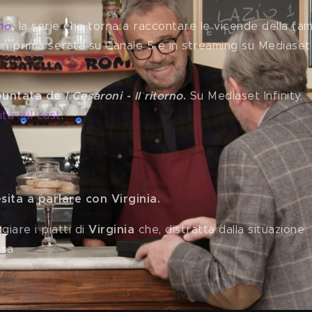
rno
,
 la serie che torna a raccontare le vicende della fami
 in prima serata su Canale 5 e in streaming su Mediaset
puntata de 
I Cesaroni - Il ritorno
. 
Su Mediaset Infinity, 
tà sul cast
.
pazioni della settima puntata
sita a parlare con Virginia.
giare i piatti di 
Virginia 
che, distratta dalla situazione 
esa 
torno in streaming gratis