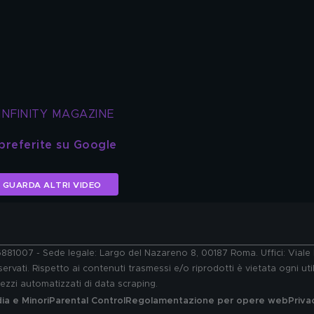
INFINITY MAGAZINE
 preferite su Google
GUARDA ALTRI VIDEO
76881007 - Sede legale: Largo del Nazareno 8, 00187 Roma. Uffici: Vial
ervati. Rispetto ai contenuti trasmessi e/o riprodotti è vietata ogni uti
 mezzi automatizzati di data scraping.
a e Minori
Parental Control
Regolamentazione per opere web
Priva