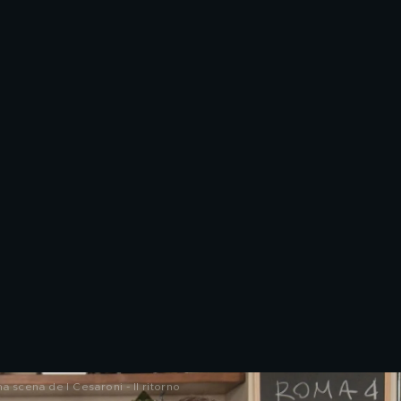
 scena de I Cesaroni - Il ritorno