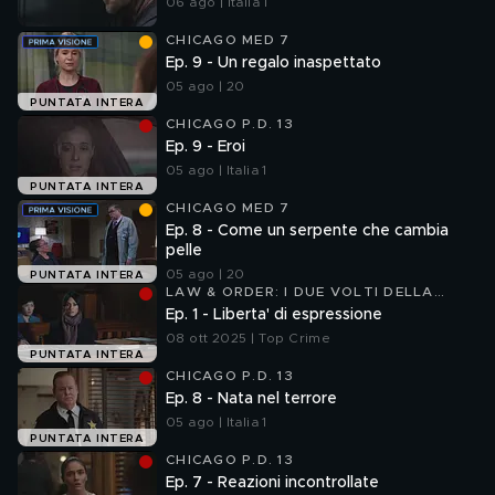
06 ago | Italia 1
CHICAGO MED 7
Ep. 9 - Un regalo inaspettato
05 ago | 20
PUNTATA INTERA
CHICAGO P.D. 13
Ep. 9 - Eroi
05 ago | Italia 1
PUNTATA INTERA
CHICAGO MED 7
Ep. 8 - Come un serpente che cambia
pelle
05 ago | 20
PUNTATA INTERA
LAW & ORDER: I DUE VOLTI DELLA
GIUSTIZIA 23
Ep. 1 - Liberta' di espressione
08 ott 2025 | Top Crime
PUNTATA INTERA
CHICAGO P.D. 13
Ep. 8 - Nata nel terrore
05 ago | Italia 1
PUNTATA INTERA
CHICAGO P.D. 13
Ep. 7 - Reazioni incontrollate