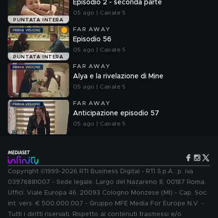
Episodio 2 - seconda parte
05 ago | Canale 5
PUNTATA INTERA
FAR AWAY
Episodio 56
05 ago | Canale 5
PUNTATA INTERA
FAR AWAY
Alya e la rivelazione di Mine
05 ago | Canale 5
FAR AWAY
Anticipazione episodio 57
05 ago | Canale 5
Copyright ©1999-2026 RTI Business Digital - RTI S.p.A.: p. iva
03976881007 - Sede legale: Largo del Nazareno 8, 00187 Roma.
Uffici: Viale Europa 46, 20093 Cologno Monzese (MI) - Cap. Soc.
int. vers. € 500.000.007 - Gruppo MFE Media For Europe N.V. -
Tutti i diritti riservati. Rispetto ai contenuti trasmessi e/o