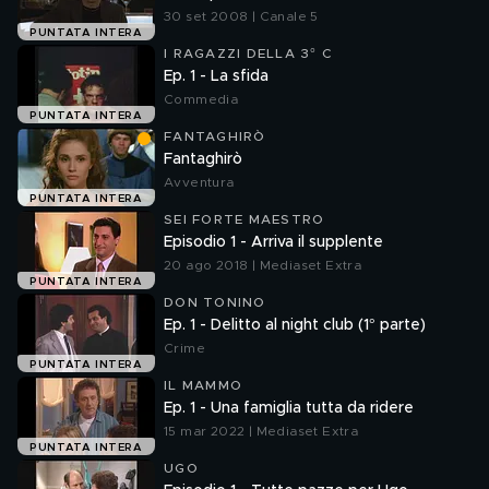
30 set 2008 | Canale 5
PUNTATA INTERA
I RAGAZZI DELLA 3° C
Ep. 1 - La sfida
Commedia
PUNTATA INTERA
FANTAGHIRÒ
Fantaghirò
Avventura
PUNTATA INTERA
SEI FORTE MAESTRO
Episodio 1 - Arriva il supplente
20 ago 2018 | Mediaset Extra
PUNTATA INTERA
DON TONINO
Ep. 1 - Delitto al night club (1° parte)
Crime
PUNTATA INTERA
IL MAMMO
Ep. 1 - Una famiglia tutta da ridere
15 mar 2022 | Mediaset Extra
PUNTATA INTERA
UGO