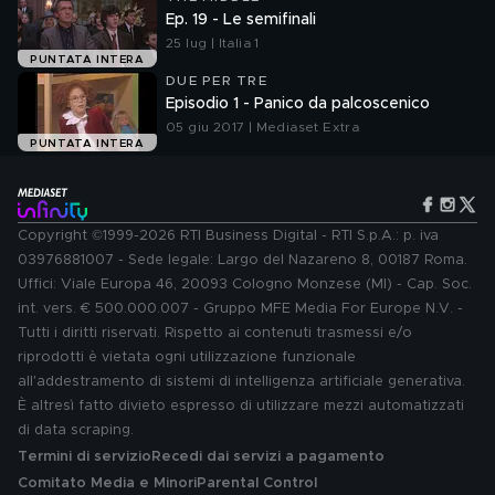
Ep. 19 - Le semifinali
25 lug | Italia 1
PUNTATA INTERA
DUE PER TRE
Episodio 1 - Panico da palcoscenico
05 giu 2017 | Mediaset Extra
PUNTATA INTERA
Copyright ©1999-2026 RTI Business Digital - RTI S.p.A.: p. iva
03976881007 - Sede legale: Largo del Nazareno 8, 00187 Roma.
Uffici: Viale Europa 46, 20093 Cologno Monzese (MI) - Cap. Soc.
int. vers. € 500.000.007 - Gruppo MFE Media For Europe N.V. -
Tutti i diritti riservati. Rispetto ai contenuti trasmessi e/o
riprodotti è vietata ogni utilizzazione funzionale
all'addestramento di sistemi di intelligenza artificiale generativa.
È altresì fatto divieto espresso di utilizzare mezzi automatizzati
di data scraping.
Termini di servizio
Recedi dai servizi a pagamento
Comitato Media e Minori
Parental Control