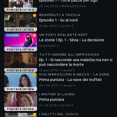
Episodio 1 - Tutte pazze per Ugo
22 set 2002 | Mediaset Extra
PUNTATA INTERA
BENVENUTI A TAVOLA
Episodio 1 - Su al nord
12 apr 2012 | Canale 5
PUNTATA INTERA
UN PASO ADELANTE NEXT
Le storie | Ep. 1 - Silvia - La decisione
Drammatico
PUNTATA INTERA
TUTTI INSIEME ALL'IMPROVVISO
Ep. 1 - Si nasconde una malattia ma non si
può nascondere la morte
15 gen 2016 | Canale 5
PUNTATA INTERA
DUE IMBROGLIONI E MEZZO - LA SERIE
Prima puntata - La nave dei truffati
26 feb 2010 | Canale 5
PUNTATA INTERA
I MISTERI DI LAURA
Prima puntata
27 ott 2015 | Canale 5
PUNTATA INTERA
I DELITTI DEL CUOCO