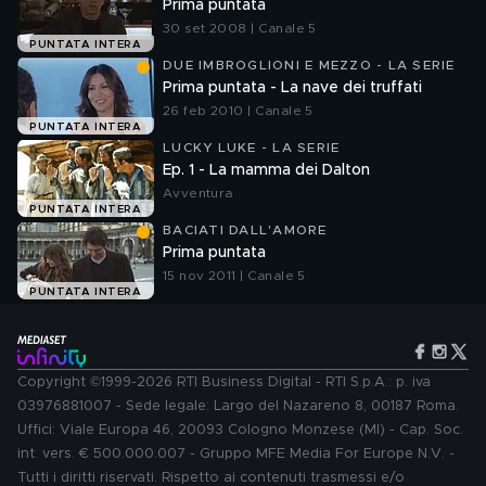
Prima puntata
30 set 2008 | Canale 5
PUNTATA INTERA
DUE IMBROGLIONI E MEZZO - LA SERIE
Prima puntata - La nave dei truffati
26 feb 2010 | Canale 5
PUNTATA INTERA
LUCKY LUKE - LA SERIE
Ep. 1 - La mamma dei Dalton
Avventura
PUNTATA INTERA
BACIATI DALL'AMORE
Prima puntata
15 nov 2011 | Canale 5
PUNTATA INTERA
Copyright ©1999-2026 RTI Business Digital - RTI S.p.A.: p. iva
03976881007 - Sede legale: Largo del Nazareno 8, 00187 Roma.
Uffici: Viale Europa 46, 20093 Cologno Monzese (MI) - Cap. Soc.
int. vers. € 500.000.007 - Gruppo MFE Media For Europe N.V. -
Tutti i diritti riservati. Rispetto ai contenuti trasmessi e/o