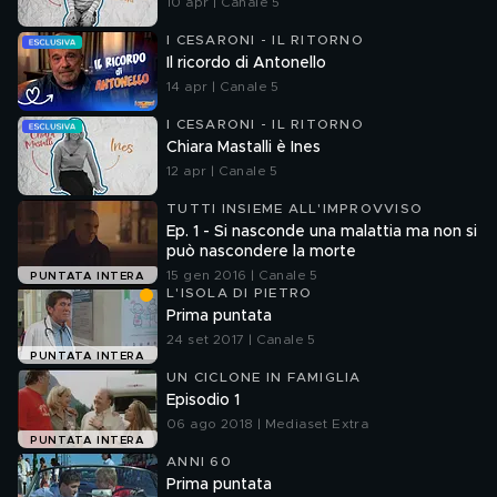
10 apr | Canale 5
I CESARONI - IL RITORNO
Il ricordo di Antonello
14 apr | Canale 5
I CESARONI - IL RITORNO
Chiara Mastalli è Ines
12 apr | Canale 5
TUTTI INSIEME ALL'IMPROVVISO
Ep. 1 - Si nasconde una malattia ma non si
può nascondere la morte
15 gen 2016 | Canale 5
PUNTATA INTERA
L'ISOLA DI PIETRO
Prima puntata
24 set 2017 | Canale 5
PUNTATA INTERA
UN CICLONE IN FAMIGLIA
Episodio 1
06 ago 2018 | Mediaset Extra
PUNTATA INTERA
ANNI 60
Prima puntata