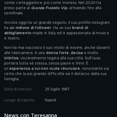
come corteggiatrice, poi come tronista. Nel 2020 ha 
preso parte al 
Grande Fratello Vip
, arrivando fino alla 
semifinale. 
Ancora oggi ha un grande seguito, il suo profilo Instagram 
ha 
un
milione di follower. 
Ha un suo 
brand di 
abbigliamento
 made in Italy ed è appassionata di musica 
e teatro.
Non ha mai nascosto il suo modo di essere, anche davanti 
alle telecamere, è una
 donna forte, decisa
 e molto 
istintiva
, visceralmente legata alla sua città. Sull’
Isola
porterà tutta sé stessa, senza paure e freni. È 
un’
esperienza a cui non vuole rinunciare
, nonostante sia 
certa che la più grande difficoltà sia il distacco dalla sua 
famiglia. 
Data di nascita
25 luglio 1987
Luogo di nascita
Napoli
News con Teresanna