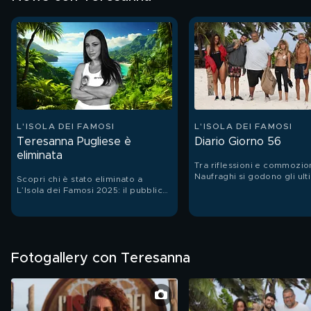
L'ISOLA DEI FAMOSI
L'ISOLA DEI FAMOSI
Teresanna Pugliese è
Diario Giorno 56
eliminata
Tra riflessioni e commozion
Naufraghi si godono gli ulti
Scopri chi è stato eliminato a
su Cayo Paloma e salutano
L’Isola dei Famosi 2025: il pubblico
definitivamente l'Isola che
ha deciso che a dover
cinquantasei giorni è stata 
abbandonare il gioco ad un passo
casa.
dal podio è Teresanna.
Fotogallery con Teresanna