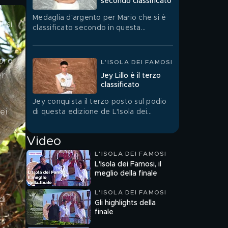
secondo classificato
Medaglia d'argento per Mario che si è
 si 
classificato secondo in questa
emozionante edizione de L'Isola dei
Famosi.
oro 
L'ISOLA DEI FAMOSI
er 
Jey Lillo è il terzo
classificato
Jey conquista il terzo posto sul podio
ei 
di questa edizione de L'Isola dei
Famosi.
Video
e 
L'ISOLA DEI FAMOSI
L'Isola dei Famosi, il
meglio della finale
L'ISOLA DEI FAMOSI
di 
Gli highlights della
finale