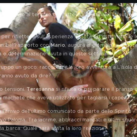
volgendo al termine e, in attesa della finale, i Naufraghi
per riflettere sull’esperienza vissuta ed esternano le l
 un bel rapporto con 
Mario
, augura al giornalista di pot
ia e determinazione avuta in queste settimane.
uppo un gioco: raccontare la loro avventura a L’Isola d
vranno avuto da dire?
 tensioni. 
Teresanna 
si rifiuta di preparare il pranzo 
il machete che aveva utilizzato per tagliarsi i capelli.
l’arrivo dell’ultimo comunicato da parte dello Spirito 
Cayo Paloma. Tra lacrime, abbracci mancati e ultimi sguar
sulla barca. Quale sarà stata la loro reazione?