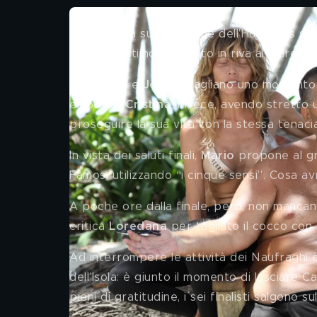
L’avventura sulle spiagge dell’Honduras sta 
godono l’ultimo tramonto in riva al mare.
Loredana 
e 
Jey 
si ritagliano uno momento 
emozioni. 
Cristina
, invece, avendo stretto
proseguire la sua vita con la stessa tenac
In vista dei saluti finali, 
Mario 
propone al gr
Famosi utilizzando “i cinque sensi”. Cosa a
A poche ore dalla finale, però, non mancano
critica 
Loredana
 per tagliato il cocco con 
Ad interrompere le attività dei Naufraghi è 
dell’Isola: è giunto il momento di lasciare 
pieni di gratitudine, i sei finalisti salgono 