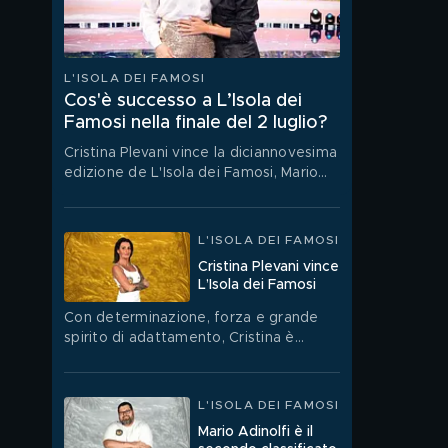
L'ISOLA DEI FAMOSI
Cos'è successo a L’Isola dei
Famosi nella finale del 2 luglio?
Cristina Plevani vince la diciannovesima
edizione de L'Isola dei Famosi, Mario
Adinolfi conquista il secondo posto,
mentre Jey Lillo è il terzo classificato.
L'ISOLA DEI FAMOSI
Cristina Plevani vince
L’Isola dei Famosi
Con determinazione, forza e grande
spirito di adattamento, Cristina è
riuscita a vincere questa edizione de
L’Isola dei Famosi.
L'ISOLA DEI FAMOSI
Mario Adinolfi è il