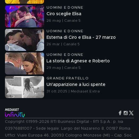
UOMINI E DONNE
Ciro sceglie Elisa
26 mag | Canale 5
UOMINI E DONNE
Esterna di Ciro e Elisa - 27 marzo
26 mar | Canale 5
UOMINI E DONNE
La storia di Agnese e Roberto
29 mag | Canale 5
GRANDE FRATELLO
Un'apparizione a luci spente
31 ott 2025 | Mediaset Extra
Copyright ©1999-2026 RTI Business Digital - RTI S.p.A.: p. iva
03976881007 - Sede legale: Largo del Nazareno 8, 00187 Roma.
Uffici: Viale Europa 46, 20093 Cologno Monzese (MI) - Cap. Soc.