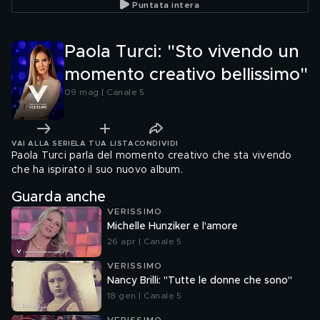
Puntata intera
Paola Turci: "Sto vivendo un
momento creativo bellissimo"
09 mag | Canale 5
VAI ALLA SERIE
LA TUA LISTA
CONDIVIDI
Paola Turci parla del momento creativo che sta vivendo
che ha ispirato il suo nuovo album.
Guarda anche
VERISSIMO
Michelle Hunziker e l'amore
26 apr | Canale 5
VERISSIMO
Nancy Brilli: "Tutte le donne che sono"
18 gen | Canale 5