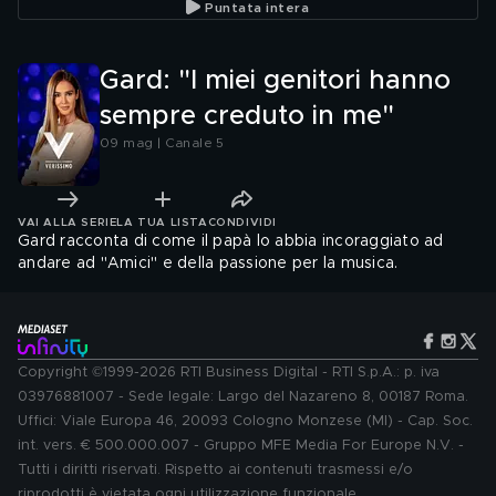
Puntata intera
Gard: "I miei genitori hanno
sempre creduto in me"
09 mag | Canale 5
VAI ALLA SERIE
LA TUA LISTA
CONDIVIDI
Gard racconta di come il papà lo abbia incoraggiato ad
andare ad "Amici" e della passione per la musica.
Copyright ©1999-2026 RTI Business Digital - RTI S.p.A.: p. iva
03976881007 - Sede legale: Largo del Nazareno 8, 00187 Roma.
Uffici: Viale Europa 46, 20093 Cologno Monzese (MI) - Cap. Soc.
int. vers. € 500.000.007 - Gruppo MFE Media For Europe N.V. -
Tutti i diritti riservati. Rispetto ai contenuti trasmessi e/o
riprodotti è vietata ogni utilizzazione funzionale