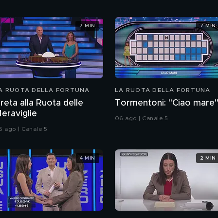
7 MIN
7 MIN
A RUOTA DELLA FORTUNA
LA RUOTA DELLA FORTUNA
reta alla Ruota delle
Tormentoni: "Ciao mare
eraviglie
06 ago | Canale 5
6 ago | Canale 5
4 MIN
2 MIN