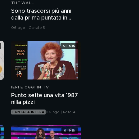
THE WALL
Gard in "Lacrime di
Sono trascorsi più anni
fango"
dalla prima puntata in
onda di...?
06 ago | Canale 5
Riccardo di "Amici", il
suo canto e la sua vita
58 MIN
Riccardo: ""Amici" è
stato una lezione di
vita"
Riccardo: "Ho chiesto
scusa per i miei errori"
IERI E OGGI IN TV
Punto sette una vita 1987
Laura e Nunzio, i
nilla pizzi
genitori di Riccardo di
"Amici"
06 ago | Rete 4
PUNTATA INTERA
Riccardo di "Amici" e
l'amore
61 MIN