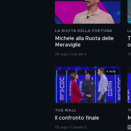
LA RUOTA DELLA FORTUNA
L
Michele alla Ruota delle
T
Meraviglie
o
05 ago | Canale 5
0
4 MIN
THE WALL
T
Il confronto finale
M
05 ago | Canale 5
P