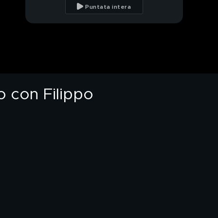
e la festa del
Puntata intera
matrimonio con
Filippo
Nathalie Caldonazzo e
il rapporto con la
mamma
PROSSIMO VIDEO
Alex, Gard e Riccardo
e la loro esperienza ad
"Amici"
o con Filippo
Alex di "Amici", la
danza, la tecnica e il
cuore
Alex, Gard e Riccardo:
l'intervista integrale
Alex: "Grazie ad
"Amici" ho trovato me
stesso"
Sorina, la mamma di
Alex di "Amici"