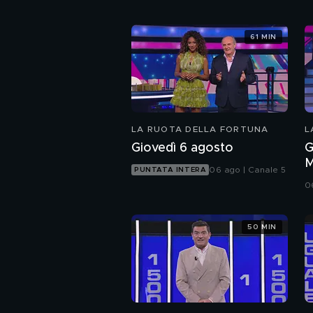
61 MIN
LA RUOTA DELLA FORTUNA
L
Giovedì 6 agosto
G
M
06 ago | Canale 5
PUNTATA INTERA
0
50 MIN