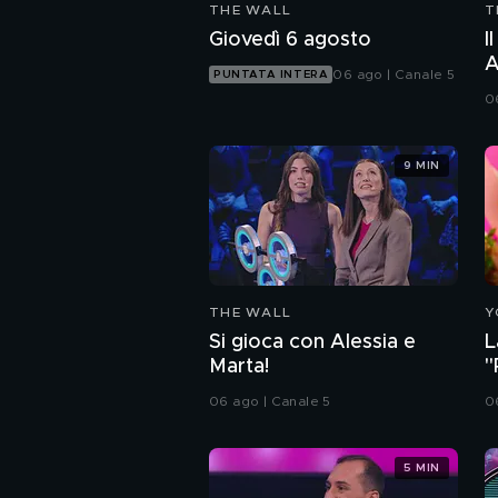
THE WALL
T
Giovedì 6 agosto
I
A
06 ago | Canale 5
PUNTATA INTERA
0
9 MIN
THE WALL
Y
Si gioca con Alessia e
L
Marta!
"
06 ago | Canale 5
06
5 MIN