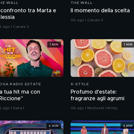
HE WALL
THE WALL
l confronto tra Marta e
Il momento della scelta
lessia
06 ago | Canale 5
6 ago | Canale 5
1 MIN
1 MIN
OGA RADIO ESTATE
X-STYLE
a tua hit ma con
Profumo d'estate:
Riccione"
fragranze agli agrumi
 ago | Italia 1
06 ago | Mediaset Infinity
6 MIN
2 MIN