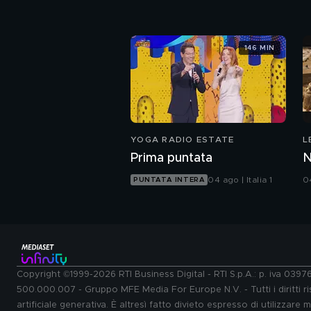
146 MIN
YOGA RADIO ESTATE
L
F
Prima puntata
N
04 ago | Italia 1
0
PUNTATA INTERA
Copyright ©1999-2026 RTI Business Digital - RTI S.p.A.: p. iva 039
500.000.007 - Gruppo MFE Media For Europe N.V. - Tutti i diritti ris
artificiale generativa. È altresì fatto divieto espresso di utilizzare