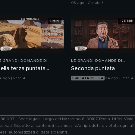
05 ago | Canale 5
1 MIN
125 MIN
E GRANDI DOMANDE DI
LE GRANDI DOMANDE DI
REEDOM
FREEDOM
ella terza puntata...
Seconda puntata
4 ago | Rete 4
04 ago | Rete 4
PUNTATA INTERA
76881007 - Sede legale: Largo del Nazareno 8, 00187 Roma. Uffici: Vial
ervati. Rispetto ai contenuti trasmessi e/o riprodotti è vietata ogni uti
 mezzi automatizzati di data scraping.