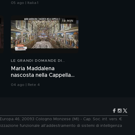
05 ago | Italia 1
una molestia a 13 anni"
18 MIN
Paola Turci e l'amore
Paola Turci e l'affetto
per sua sorella
Francesca
LE GRANDI DOMANDE DI
Francesca la sorella di
FREEDOM
Maria Maddalena
Paola Turci
nascosta nella Cappella
Sistina?
04 ago | Rete 4
Margherita, la nipote di
Paola Turci
Paola Turci canta "Vita
mia"
e Europa 46, 20093 Cologno Monzese (MI) - Cap. Soc. int. vers. €
lizzazione funzionale all'addestramento di sistemi di intelligenza
Sarah Borruso: