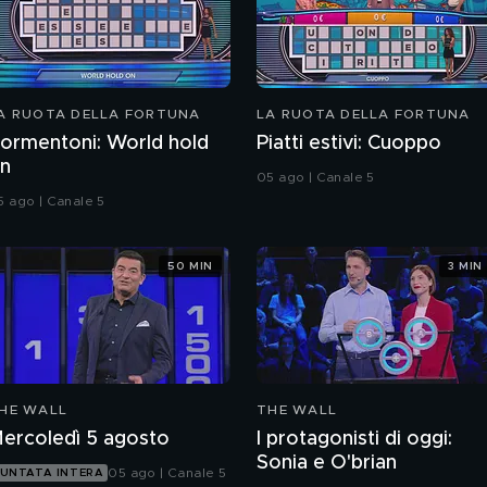
A RUOTA DELLA FORTUNA
LA RUOTA DELLA FORTUNA
ormentoni: World hold
Piatti estivi: Cuoppo
n
05 ago | Canale 5
5 ago | Canale 5
50 MIN
3 MIN
HE WALL
THE WALL
ercoledì 5 agosto
I protagonisti di oggi:
Sonia e O'brian
05 ago | Canale 5
UNTATA INTERA