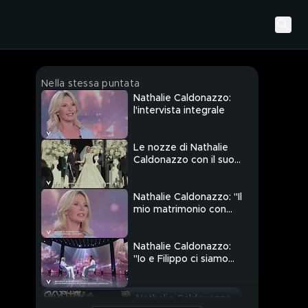
Nella stessa puntata
Nathalie Caldonazzo:
l'intervista integrale
Le nozze di Nathalie
Caldonazzo con il suo
Filippo
Nathalie Caldonazzo: "Il
mio matrimonio con
Filippo è stato
perfetto"
Nathalie Caldonazzo:
"Io e Filippo ci siamo
trovati in un momento
difficile per entrambi"
Nathalie Caldonazzo