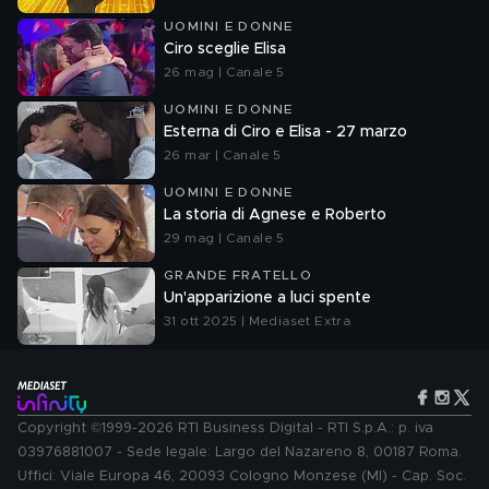
UOMINI E DONNE
Ciro sceglie Elisa
26 mag | Canale 5
UOMINI E DONNE
Esterna di Ciro e Elisa - 27 marzo
26 mar | Canale 5
UOMINI E DONNE
La storia di Agnese e Roberto
29 mag | Canale 5
GRANDE FRATELLO
Un'apparizione a luci spente
31 ott 2025 | Mediaset Extra
Copyright ©1999-2026 RTI Business Digital - RTI S.p.A.: p. iva
03976881007 - Sede legale: Largo del Nazareno 8, 00187 Roma.
Uffici: Viale Europa 46, 20093 Cologno Monzese (MI) - Cap. Soc.