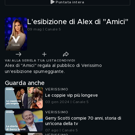
Puntata intera
L'esibizione di Alex di "Amici"
09 mag | Canale 5
VAI ALLA SERIE
LA TUA LISTA
CONDIVIDI
Alex di "Amici" regala al pubblico di Verissimo
un'esibizione spumeggiante.
Guarda anche
VERISSIMO
Le coppie vip più longeve
03 gen 2024 | Canale 5
VERISSIMO
Gerry Scotti compie 70 anni, storia di
un'icona della tv
07 ago | Canale 5