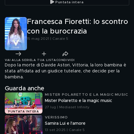
Puntata intera
Francesca Fioretti: lo scontro
con la burocrazia
15 mag 2021 | Canale 5
VAI ALLA SERIE
LA TUA LISTA
CONDIVIDI
Dopo la morte di Davide Astori, Vittoria, la loro bambina è
stata affidata ad un giudice tutelare, che decide per la
bambina.
Guarda anche
MISTER POLARETTO E LA MAGIC MUSIC
Mister Polaretto e la magic music
27 lug | Mediaset Infinity
PUNTATA INTERA
VERISSIMO
Samira Lui e l'amore
13 set 2025 | Canale 5